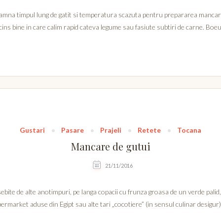
mna timpul lung de gatit si temperatura scazuta pentru prepararea mancarii
ins bine in care calim rapid cateva legume sau fasiute subtiri de carne. B
Gustari
Pasare
Prajeli
Retete
Tocana
Mancare de gutui
21/11/2016
osebite de alte anotimpuri, pe langa copacii cu frunza groasa de un verde palid
permarket aduse din Egipt sau alte tari „cocotiere” (in sensul culinar desigur),