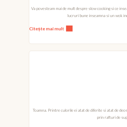
Va povesteam mai de mult despre slow cooking si ce insea
lucruri bune inseamna si un wok inc
Citește mai mult
Toamna. Printre culorile ei atat de diferite si atat de de
prin rafturi de su