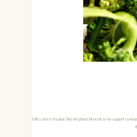
Uite care e treaba. Nu imi place brocoli si nu suport conop
d