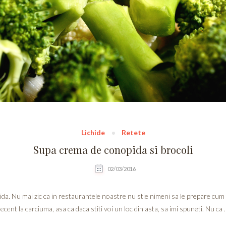
Lichide
Retete
Supa crema de conopida si brocoli
02/03/2016
ida. Nu mai zic ca in restaurantele noastre nu stie nimeni sa le prepare cum 
ecent la carciuma, asa ca daca stiti voi un loc din asta, sa imi spuneti. Nu ca