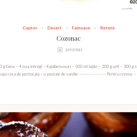
Cuptor
Desert
Fainoase
Retete
Cozonac
22/12/2015
 g faina – 4 oua intregi – 4 galbenusuri – 500 ml lapte – 200 g unt – 300 g z
oaja rasa de portocala – o pastaie de vanilie ––––––––––– Pentru crema: –