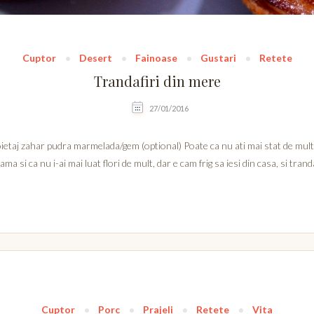
Cuptor
Desert
Fainoase
Gustari
Retete
Trandafiri din mere
27/01/2016
oietaj zahar pudra marmelada/gem (optional) Poate ca nu ati mai stat de mult 
ama si ca nu i-ai mai luat flori de mult, dar e cam frig sa iesi din casa, si tranda
Cuptor
Porc
Prajeli
Retete
Vita