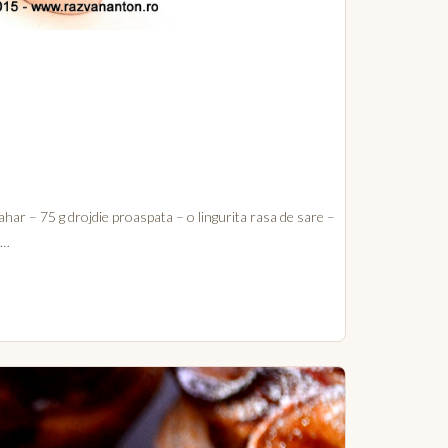
ahar – 75 g drojdie proaspata – o lingurita rasa de sare –
 …