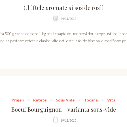
Chiftele aromate si sos de rosii
24/11/2015
vita 500 g carne de porc 1 kg rosii coapte doi morcovi doua cepe usturoi hr
e sa pastram retetele clasice, alte dati este la fel de bine sa le modificam pe 
Prajeli
Retete
Sous Vide
Tocana
Vita
Boeuf Bourguignon – varianta sous-vide
19/11/2015