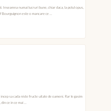
. Inseamna numai lucruri bune, chiar daca, la polul opus,
oeuf Bourguignon este o mancare ce …
, incep sa cada niste fructe uitate de oameni. Rar le gasim
 din ce in ce mai …