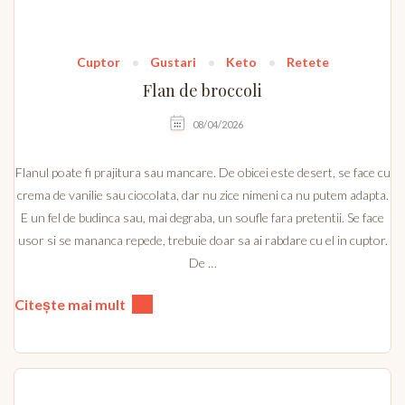
Cuptor
Gustari
Keto
Retete
Flan de broccoli
08/04/2026
Flanul poate fi prajitura sau mancare. De obicei este desert, se face cu
crema de vanilie sau ciocolata, dar nu zice nimeni ca nu putem adapta.
E un fel de budinca sau, mai degraba, un soufle fara pretentii. Se face
usor si se mananca repede, trebuie doar sa ai rabdare cu el in cuptor.
De …
Citește mai mult