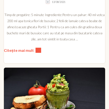
13/08/2021
Timp de pregatire: 5 minute Ingrediente:Pentru un pahar: 40 ml votca
200 ml apa tonica flori de busuioc 2 felii de lamaie cateva boabe de
afine/coacaze gheata Portii: 1 Pentru ca am cules din gradina doua
buchete mari de busuioc care au stat pe masa din bucatarie cateva
zile, am tot simtit in toata casa …
Citește mai mult