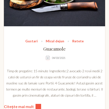
Gustari
Micul dejun
Retete
Guacamole
04/03/2021
Timp de pregatire: 15 minute Ingrediente:2 avocado 2 rosii medii 2
catei de usturoi un fir de ceapa verde frunze de coriandru ulei de
masline suc de lamaie sare Portii: 4 Guacamole! Astazi gasim acest
termen pe multe meniuri de restaurante, bodegi, terase si birturi. Il
gasim prin cinematografe, alaturi de cipsuri din tortilla, il …
Citește mai mult