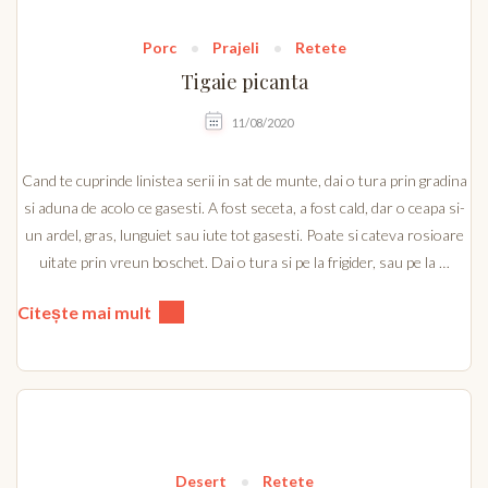
Porc
Prajeli
Retete
Tigaie picanta
11/08/2020
Cand te cuprinde linistea serii in sat de munte, dai o tura prin gradina
si aduna de acolo ce gasesti. A fost seceta, a fost cald, dar o ceapa si-
un ardel, gras, lunguiet sau iute tot gasesti. Poate si cateva rosioare
uitate prin vreun boschet. Dai o tura si pe la frigider, sau pe la …
Citește mai mult
Desert
Retete