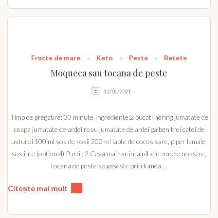
Fructe de mare
Keto
Peste
Retete
Moqueca sau tocana de peste
12/01/2021
Timp de pregatire: 30 minute Ingrediente:2 bucati hering jumatate de
ceapa jumatate de ardei rosu jumatate de ardei galben trei catei de
usturoi 100 ml sos de rosii 200 ml lapte de cocos sare, piper lamaie,
sos iute (optional) Portii: 2 Ceva mai rar intalnita in zonele noastre,
tocana de peste se gaseste prin lumea …
Citește mai mult