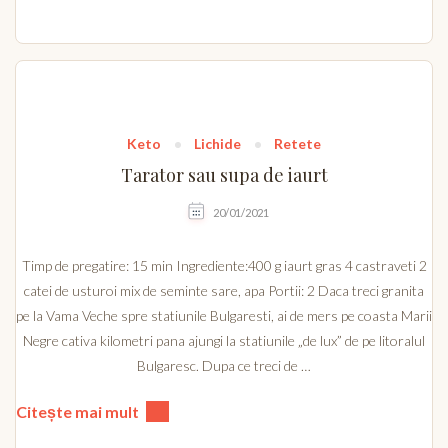
Keto
Lichide
Retete
Tarator sau supa de iaurt
20/01/2021
Timp de pregatire: 15 min Ingrediente:400 g iaurt gras 4 castraveti 2
catei de usturoi mix de seminte sare, apa Portii: 2 Daca treci granita
pe la Vama Veche spre statiunile Bulgaresti, ai de mers pe coasta Marii
Negre cativa kilometri pana ajungi la statiunile „de lux” de pe litoralul
Bulgaresc. Dupa ce treci de …
Citește mai mult