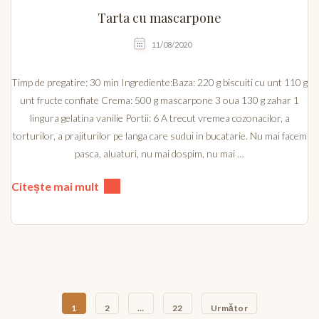
Tarta cu mascarpone
11/08/2020
Timp de pregatire: 30 min Ingrediente:Baza: 220 g biscuiti cu unt 110 g
unt fructe confiate Crema: 500 g mascarpone 3 oua 130 g zahar 1
lingura gelatina vanilie Portii: 6 A trecut vremea cozonacilor, a
torturilor, a prajiturilor pe langa care sudui in bucatarie. Nu mai facem
pasca, aluaturi, nu mai dospim, nu mai …
Citește mai mult
Paginație
articole
PAGINĂ
PAGINĂ
PAGINĂ
1
2
…
22
Următor