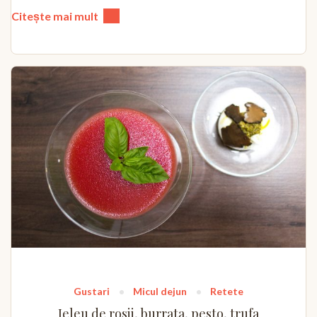
Citește mai mult
Gustari
Micul dejun
Retete
Jeleu de rosii, burrata, pesto, trufa