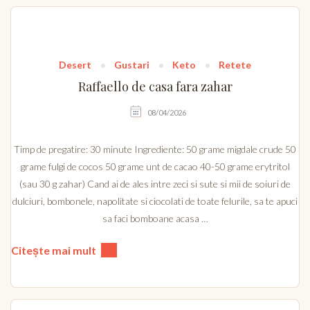
Desert
Gustari
Keto
Retete
Raffaello de casa fara zahar
08/04/2026
Timp de pregatire: 30 minute Ingrediente: 50 grame migdale crude 50
grame fulgi de cocos 50 grame unt de cacao 40-50 grame erytritol
(sau 30 g zahar) Cand ai de ales intre zeci si sute si mii de soiuri de
dulciuri, bombonele, napolitate si ciocolati de toate felurile, sa te apuci
sa faci bomboane acasa …
Citește mai mult