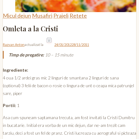
Micul dejun
Musafiri
Prajeli
Retete
Omleta a la Cristi
Razvan Anton
actualizat la
24/01/2012
28/11/2011
Timp de pregatire:
10 – 15 minute
Ingrediente:
4 oua 1/2 ardei gras mic 2 linguri de smantana 2 linguri de sana
(optional) 3 felii de bacon o rosie o lingura de unt o ceapa mica patrunjel
sare, piper
Portii:
1
Asa cum spuneam saptamana trecuta, am fost invitati la Cristi Dumitru
in bucatarie. Initial era vorba de un mic dejun, dar ne-am trezit cam
tarziu, deci a fost un fel de pranz. Cristi lucreaza cu aerograful si picteaza