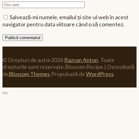
Site
web
Salvează-mi numele, emailul și site-ul web în acest
navigator pentru data viitoare când o să comentez.
© Drepturi de autor2026
Razvan Anton
. Toate
drepturile sunt rezervate.
Blossom Recipe | Dezvoltată
de
Blossom Themes
.Propulsată de
WordPress
.