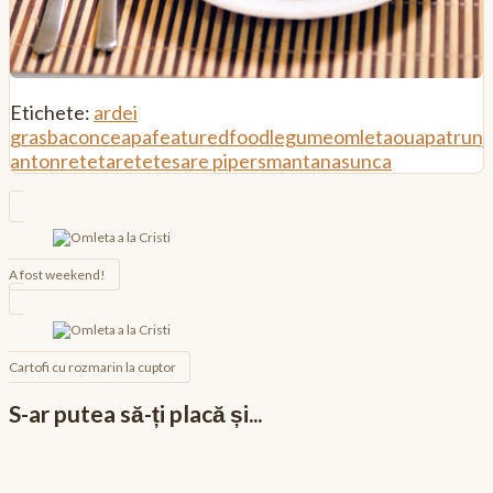
Etichete:
ardei
gras
bacon
ceapa
featured
food
legume
omleta
oua
patrunj
anton
reteta
retete
sare piper
smantana
sunca
Navigare
în
articole
A fost weekend!
Cartofi cu rozmarin la cuptor
S-ar putea să-ți placă și...