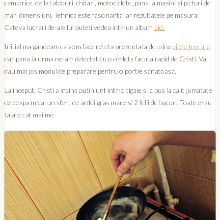
cam orice, de la tablouri, chitari, motociclete, pana la masini si picturi de
mari dimensiuni. Tehnica este fascinanta iar rezultatele pe masura.
Cateva lucrari de-ale lui puteti vedea intr-un album
aici.
Initial ma gandeam ca vom face reteta prezentata de mine
zilele trecute
,
dar pana la urma ne-am delectat cu o omleta facuta rapid de Cristi. Va
dau mai jos modul de preparare pentru o portie sanatoasa.
La inceput, Cristi a incins putin unt intr-o tigaie si a pus la calit jumatate
de ceapa mica, un sfert de ardei gras mare si 2 felii de bacon. Toate erau
taiate cat mai mic.