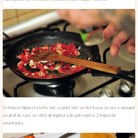
In timp ce tigaia era la foc mic, a spart intr-un bol 4 oua, la care a adaugat
un praf de sare, un sfert de legatura de patrunjel si 2 linguri de
smantanta.