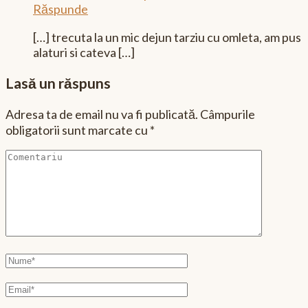
Răspunde
[…] trecuta la un mic dejun tarziu cu omleta, am pus
alaturi si cateva […]
Lasă un răspuns
Adresa ta de email nu va fi publicată.
Câmpurile
obligatorii sunt marcate cu
*
Comentariu
Nume
complet
Email