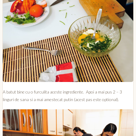
A batut bine cu o furculita aceste ingrediente. Apoi a mai pus 2 – 3
linguri de sana si a mai amestecat putin (acest pas este optional).