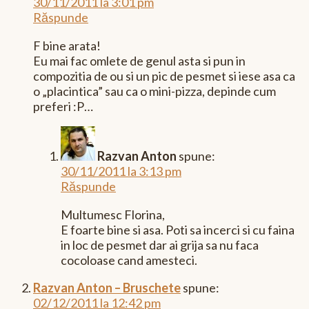
30/11/2011 la 3:01 pm
Răspunde
F bine arata!
Eu mai fac omlete de genul asta si pun in
compozitia de ou si un pic de pesmet si iese asa ca
o „placintica” sau ca o mini-pizza, depinde cum
preferi :P…
Razvan Anton
spune:
30/11/2011 la 3:13 pm
Răspunde
Multumesc Florina,
E foarte bine si asa. Poti sa incerci si cu faina
in loc de pesmet dar ai grija sa nu faca
cocoloase cand amesteci.
Razvan Anton – Bruschete
spune:
02/12/2011 la 12:42 pm