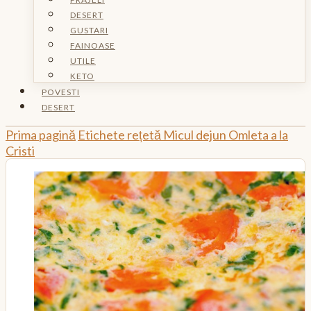
DESERT
GUSTARI
FAINOASE
UTILE
KETO
POVESTI
DESERT
Prima pagină
Etichete rețetă
Micul dejun
Omleta a la
Cristi