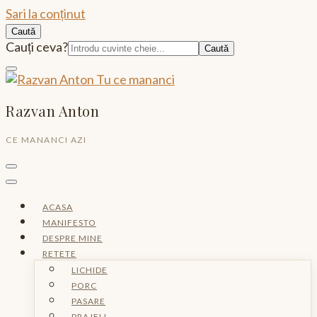
Sari la conținut
Caută
Caută:
Cauți ceva?
Razvan Anton
CE MANANCI AZI
ACASA
MANIFESTO
DESPRE MINE
RETETE
LICHIDE
PORC
PASARE
PRAJELI