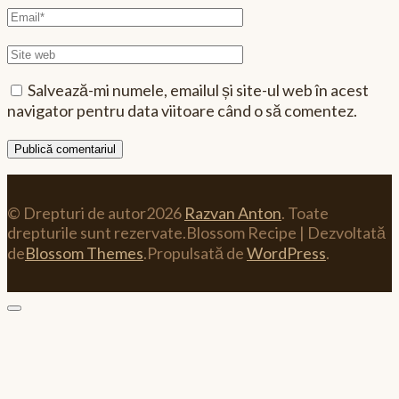
Email
Site
web
Salvează-mi numele, emailul și site-ul web în acest
navigator pentru data viitoare când o să comentez.
© Drepturi de autor2026
Razvan Anton
. Toate
drepturile sunt rezervate.
Blossom Recipe | Dezvoltată
de
Blossom Themes
.Propulsată de
WordPress
.