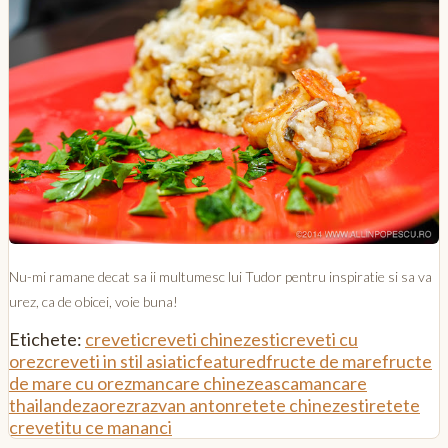
Nu-mi ramane decat sa ii multumesc lui Tudor pentru inspiratie si sa va
urez, ca de obicei, voie buna!
Etichete:
creveti
creveti chinezesti
creveti cu
orez
creveti in stil asiatic
featured
fructe de mare
fructe
de mare cu orez
mancare chinezeasca
mancare
thailandeza
orez
razvan anton
retete chinezesti
retete
creveti
tu ce mananci