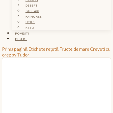
DESERT
GUSTARI
FAINOASE
UTILE
KETO
POVESTI
DESERT
Prima pagină
Etichete rețetă
Fructe de mare
Creveti cu
orez by Tudor