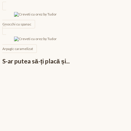
Navigare
în
articole
Gnocchi cu spanac
Arpagic caramelizat
S-ar putea să-ți placă și...