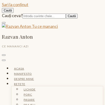
Sari la conținut
Caută
Caută:
Cauți ceva?
Razvan Anton
CE MANANCI AZI
ACASA
MANIFESTO
DESPRE MINE
RETETE
LICHIDE
PORC
PASARE
PRAJELI