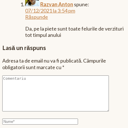
Razvan Anton
spune:
07/12/2021 la 3:54 pm
Răspunde
Da, pe la piete sunt toate felurile de verzituri
tot timpul anului
Lasă un răspuns
Adresa ta de email nu va fi publicată.
Câmpurile
obligatorii sunt marcate cu
*
Comentariu
Nume
complet