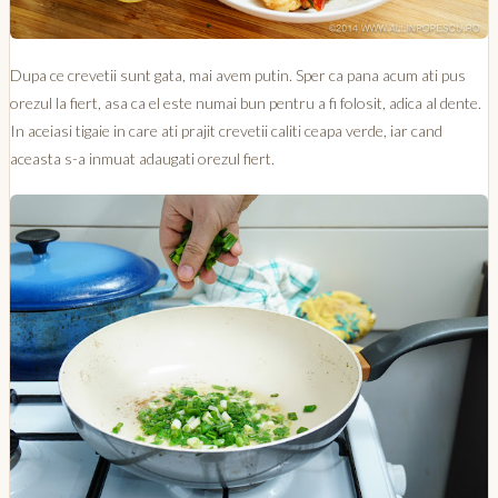
Dupa ce crevetii sunt gata, mai avem putin. Sper ca pana acum ati pus
orezul la fiert, asa ca el este numai bun pentru a fi folosit, adica al dente.
In aceiasi tigaie in care ati prajit crevetii caliti ceapa verde, iar cand
aceasta s-a inmuat adaugati orezul fiert.