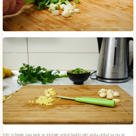
Intr-o tigaie sau wok se incinge untul (putin ulei ajuta untul sa nu se