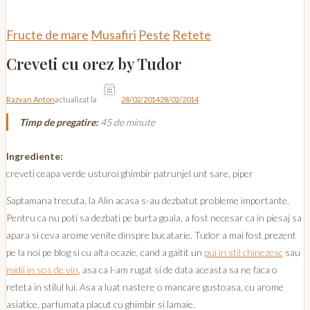
Fructe de mare
Musafiri
Peste
Retete
Creveti cu orez by Tudor
Razvan Anton
actualizat la
28/02/2014
28/02/2014
Timp de pregatire:
45 de minute
Ingrediente:
creveti ceapa verde usturoi ghimbir patrunjel unt sare, piper
Saptamana trecuta, la Alin acasa s-au dezbatut probleme importante.
Pentru ca nu poti sa dezbati pe burta goala, a fost necesar ca in piesaj sa
apara si ceva arome venite dinspre bucatarie. Tudor a mai fost prezent
pe la noi pe blog si cu alta ocazie, cand a gaitit un
pui in stil chinezesc
sau
midii in sos de vin
, asa ca l-am rugat si de data aceasta sa ne faca o
reteta in stilul lui. Asa a luat nastere o mancare gustoasa, cu arome
asiatice, parfumata placut cu ghimbir si lamaie.