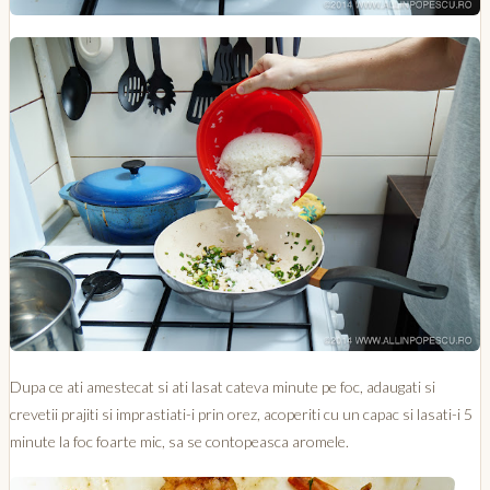
Dupa ce ati amestecat si ati lasat cateva minute pe foc, adaugati si
crevetii prajiti si imprastiati-i prin orez, acoperiti cu un capac si lasati-i 5
minute la foc foarte mic, sa se contopeasca aromele.