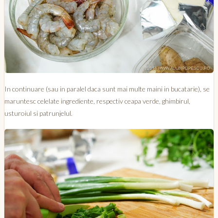
In continuare (sau in paralel daca sunt mai multe maini in bucatarie), se
maruntesc celelate ingrediente, respectiv ceapa verde, ghimbirul,
usturoiul si patrunjelul.