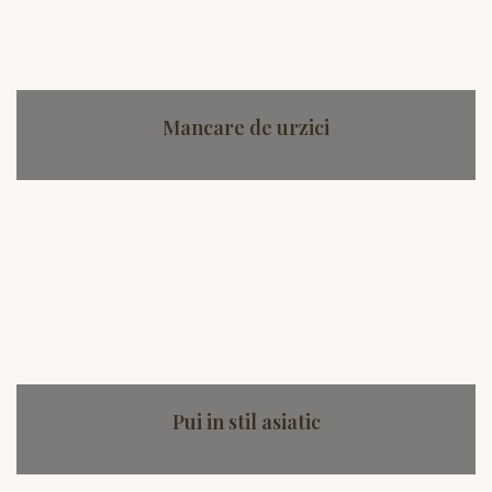
Mancare de urzici
Pui in stil asiatic