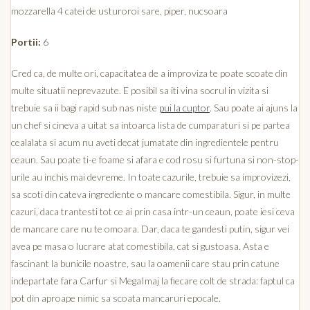
mozzarella 4 catei de usturoroi sare, piper, nucsoara
Portii:
6
Cred ca, de multe ori, capacitatea de a improviza te poate scoate din
multe situatii neprevazute. E posibil sa iti vina socrul in vizita si
trebuie sa ii bagi rapid sub nas niste
pui la cuptor
. Sau poate ai ajuns la
un chef si cineva a uitat sa intoarca lista de cumparaturi si pe partea
cealalata si acum nu aveti decat jumatate din ingredientele pentru
ceaun. Sau poate ti-e foame si afara e cod rosu si furtuna si non-stop-
urile au inchis mai devreme. In toate cazurile, trebuie sa improvizezi,
sa scoti din cateva ingrediente o mancare comestibila. Sigur, in multe
cazuri, daca trantesti tot ce ai prin casa intr-un ceaun, poate iesi ceva
de mancare care nu te omoara. Dar, daca te gandesti putin, sigur vei
avea pe masa o lucrare atat comestibila, cat si gustoasa. Asta e
fascinant la bunicile noastre, sau la oamenii care stau prin catune
indepartate fara Carfur si MegaImaj la fiecare colt de strada: faptul ca
pot din aproape nimic sa scoata mancaruri epocale.