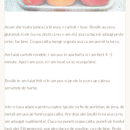
Acum stie toata lumea ca branza + cartofi = love. Rosiile au ceva
glutamat in ele (sa nu ziceti ca nu v-am zis) asa ca daca le adaugi peste
orice, fac bine. Ceapa calita merge si goala asa ca am pornit la lucru.
Am taiat cartofii rondele, i-am pus in apa fiarta si i-am fiert 4 -5
minute. Apoi i-am scos si i-am lasat sa se scurga bine.
Rosiile le-am taiat felii si le-am pus si pe ele la scurs pe cateva
servetele de hartie.
Intr-o tava adanca pentru cuptor (poate sa fie de portelan, de jena, de
metal) am pus pe fund ceapa calita. Are deja ulei (mult) in ea asa ca nu
am adaugat suplimentar. Daca nu puneti ceapa calita, puneti pe fundul
tavii ulei. Fiti generosi, mai ales daca e de masline, ca e de bine. Peste