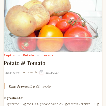
Cuptor
Retete
Tocana
Potato & Tomato
actualizat la
Razvan Anton
21/11/2017
Timp de pregatire:
60 minute
Ingrediente:
1 kg cartofi 1 kg rosii 500 g ceapa calita 250 g cascaval/branza 100 g