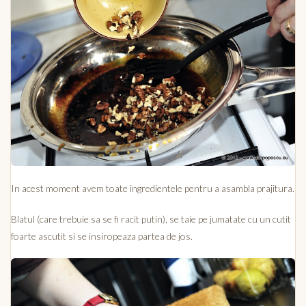
In acest moment avem toate ingredientele pentru a asambla prajitura.
Blatul (care trebuie sa se fi racit putin), se taie pe jumatate cu un cutit
foarte ascutit si se insiropeaza partea de jos.