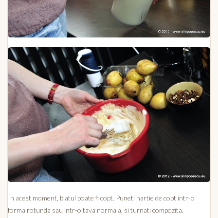
In acest moment, blatul poate fi copt. Puneti hartie de copt intr-o
forma rotunda sau intr-o tava normala, si turnati compozita.