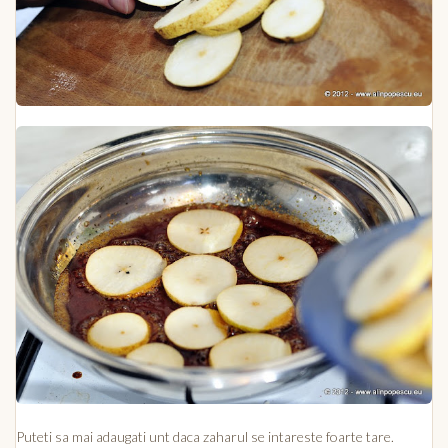
Puteti sa mai adaugati unt daca zaharul se intareste foarte tare.