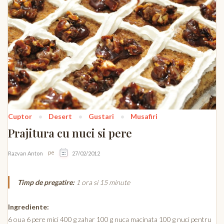
Cuptor
Desert
Gustari
Musafiri
Prajitura cu nuci si pere
pe
Razvan Anton
27/02/2012
Timp de pregatire:
1 ora si 15 minute
Ingrediente:
6 oua 6 pere mici 400 g zahar 100 g nuca macinata 100 g nuci pentru