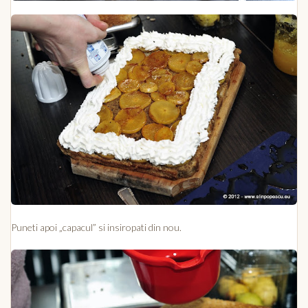
Puneti apoi „capacul” si insiropati din nou.