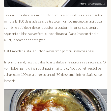
Tava se introduce acum in cuptor preincalzit, unde va sta cam 40 de
minute la 180 de grade celsius (sa zicem un foc mediu, dar aici dupa
cum bine stiti depinde de la cuptor la cuptor). In orice caz, pentru
siguranta e bine sa verficati cu scobitoarea. Daca iese curata din
aluat, inseamna ca este gata.
Cat timp blatul sta la cuptor, avem timp pentru urmatorii pasi.
In primul rand, faceti o cafea foarte dulce si lasati-o sa se raceasca. O
vom folosi pentru insiropat putin mai tarziu. Apoi, puneti restul de
zahar (cam 100 de grame) cu untul (50 de grame) intr-o tigaie sa se
inmoaie.