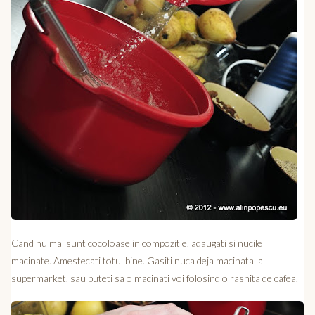
Cand nu mai sunt cocoloase in compozitie, adaugati si nucile
macinate. Amestecati totul bine. Gasiti nuca deja macinata la
supermarket, sau puteti sa o macinati voi folosind o rasnita de cafea.