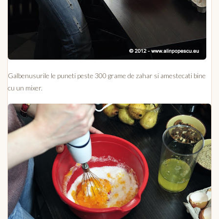
Galbenusurile le puneti peste 300 grame de zahar si amestecati bine
cu un mixer.