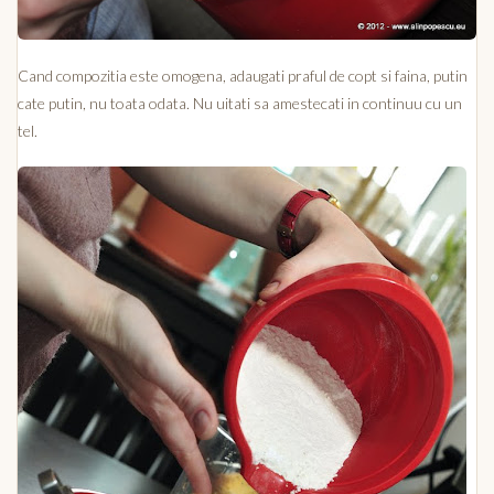
Cand compozitia este omogena, adaugati praful de copt si faina, putin
cate putin, nu toata odata. Nu uitati sa amestecati in continuu cu un
tel.