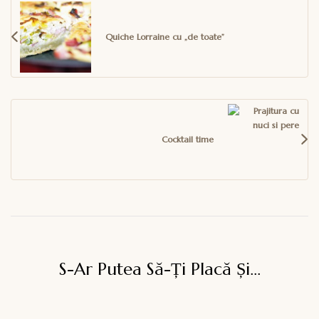
articole
Quiche Lorraine cu „de toate”
Cocktail time
S-Ar Putea Să-Ți Placă Și...