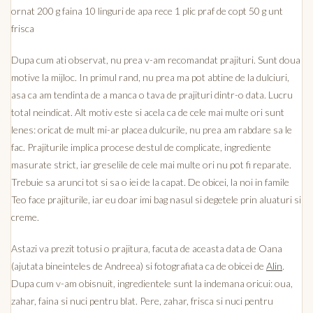
ornat 200 g faina 10 linguri de apa rece 1 plic praf de copt 50 g unt
frisca
Dupa cum ati observat, nu prea v-am recomandat prajituri. Sunt doua
motive la mijloc. In primul rand, nu prea ma pot abtine de la dulciuri,
asa ca am tendinta de a manca o tava de prajituri dintr-o data. Lucru
total neindicat. Alt motiv este si acela ca de cele mai multe ori sunt
lenes: oricat de mult mi-ar placea dulcurile, nu prea am rabdare sa le
fac. Prajiturile implica procese destul de complicate, ingrediente
masurate strict, iar greselile de cele mai multe ori nu pot fi reparate.
Trebuie sa arunci tot si sa o iei de la capat. De obicei, la noi in famile
Teo face prajiturile, iar eu doar imi bag nasul si degetele prin aluaturi si
creme.
Astazi va prezit totusi o prajitura, facuta de aceasta data de Oana
(ajutata bineinteles de Andreea) si fotografiata ca de obicei de
Alin
.
Dupa cum v-am obisnuit, ingredientele sunt la indemana oricui: oua,
zahar, faina si nuci pentru blat. Pere, zahar, frisca si nuci pentru