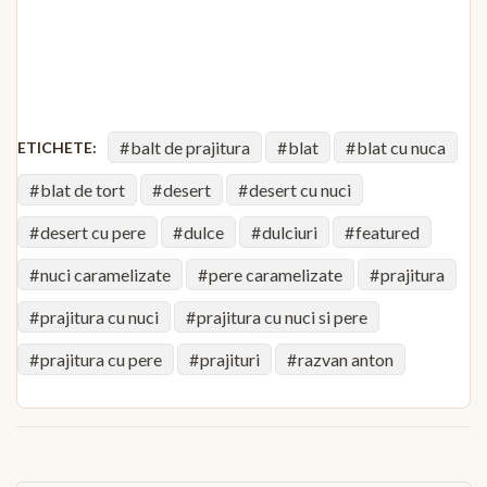
balt de prajitura
blat
blat cu nuca
ETICHETE:
blat de tort
desert
desert cu nuci
desert cu pere
dulce
dulciuri
featured
nuci caramelizate
pere caramelizate
prajitura
prajitura cu nuci
prajitura cu nuci si pere
prajitura cu pere
prajituri
razvan anton
Navigare
în