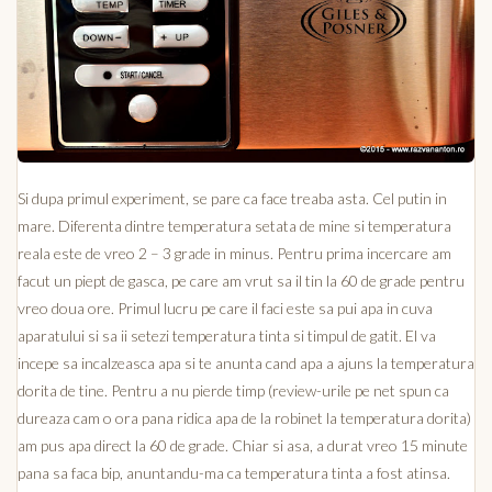
Si dupa primul experiment, se pare ca face treaba asta. Cel putin in
mare. Diferenta dintre temperatura setata de mine si temperatura
reala este de vreo 2 – 3 grade in minus. Pentru prima incercare am
facut un piept de gasca, pe care am vrut sa il tin la 60 de grade pentru
vreo doua ore. Primul lucru pe care il faci este sa pui apa in cuva
aparatului si sa ii setezi temperatura tinta si timpul de gatit. El va
incepe sa incalzeasca apa si te anunta cand apa a ajuns la temperatura
dorita de tine. Pentru a nu pierde timp (review-urile pe net spun ca
dureaza cam o ora pana ridica apa de la robinet la temperatura dorita)
am pus apa direct la 60 de grade. Chiar si asa, a durat vreo 15 minute
pana sa faca bip, anuntandu-ma ca temperatura tinta a fost atinsa.