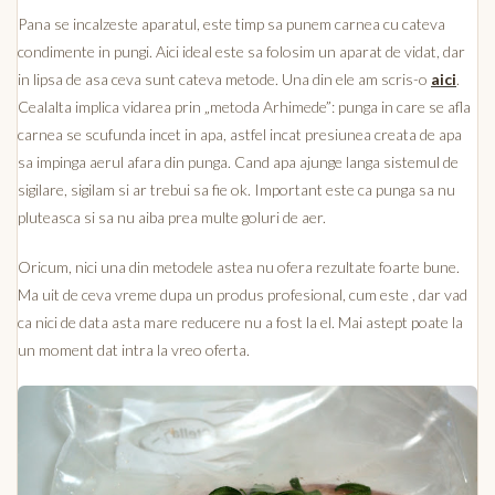
Pana se incalzeste aparatul, este timp sa punem carnea cu cateva
condimente in pungi. Aici ideal este sa folosim un aparat de vidat, dar
in lipsa de asa ceva sunt cateva metode. Una din ele am scris-o
aici
.
Cealalta implica vidarea prin „metoda Arhimede”: punga in care se afla
carnea se scufunda incet in apa, astfel incat presiunea creata de apa
sa impinga aerul afara din punga. Cand apa ajunge langa sistemul de
sigilare, sigilam si ar trebui sa fie ok. Important este ca punga sa nu
pluteasca si sa nu aiba prea multe goluri de aer.
Oricum, nici una din metodele astea nu ofera rezultate foarte bune.
Ma uit de ceva vreme dupa un produs profesional, cum este , dar vad
ca nici de data asta mare reducere nu a fost la el. Mai astept poate la
un moment dat intra la vreo oferta.