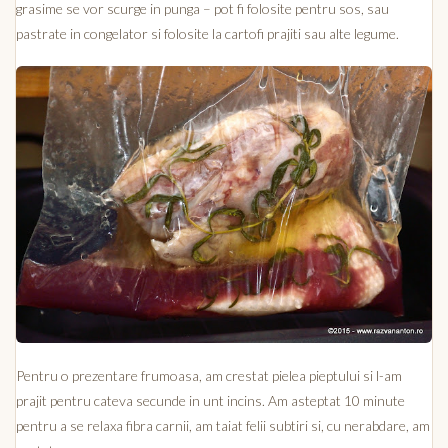
grasime se vor scurge in punga – pot fi folosite pentru sos, sau
pastrate in congelator si folosite la cartofi prajiti sau alte legume.
Pentru o prezentare frumoasa, am crestat pielea pieptului si l-am
prajit pentru cateva secunde in unt incins. Am asteptat 10 minute
pentru a se relaxa fibra carnii, am taiat felii subtiri si, cu nerabdare, am