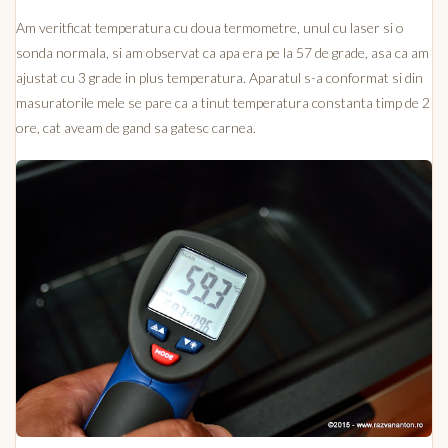
Am veritficat temperatura cu doua termometre, unul cu laser si o
sonda normala, si am observat ca apa era pe la 57 de grade, asa ca am
ajustat cu 3 grade in plus temperatura. Aparatul s-a conformat si din
masuratorile mele se pare ca a tinut temperatura constanta timp de 2
ore, cat aveam de gand sa gatesc carnea.