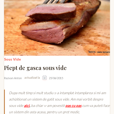
Sous Vide
Piept de gasca sous vide
actualizat la
Razvan Anton
25/06/2015
Dupa mult timp si mult studiu s-a intamplat intamplarea si mi-am
achizitionat un sistem de gatit sous vide. Am mai vorbit despre
sous vide
aici
,
ba chiar v-am povestit
pas cu pas
cum va puteti face
un sistem din asta acasa, pentru un pret modic.