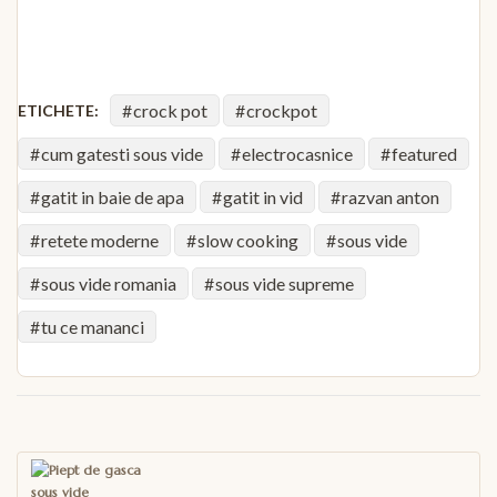
crock pot
crockpot
ETICHETE:
cum gatesti sous vide
electrocasnice
featured
gatit in baie de apa
gatit in vid
razvan anton
retete moderne
slow cooking
sous vide
sous vide romania
sous vide supreme
tu ce mananci
Navigare
în
articole