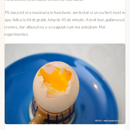
PS: daca tot era masinaria in functiune, am testat si un ou fiert incet in
apa. Adica la 64 de grade, timp de 45 de minute. A iesit bun, galbenusul
cremos, dar albusul nu s-a coagulat cum ma asteptam. Mai
experimentez.