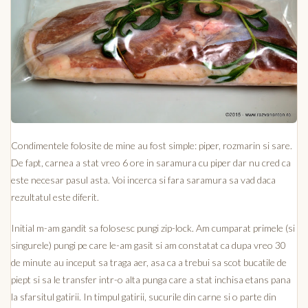
Condimentele folosite de mine au fost simple: piper, rozmarin si sare.
De fapt, carnea a stat vreo 6 ore in saramura cu piper dar nu cred ca
este necesar pasul asta. Voi incerca si fara saramura sa vad daca
rezultatul este diferit.
Initial m-am gandit sa folosesc pungi zip-lock. Am cumparat primele (si
singurele) pungi pe care le-am gasit si am constatat ca dupa vreo 30
de minute au inceput sa traga aer, asa ca a trebui sa scot bucatile de
piept si sa le transfer intr-o alta punga care a stat inchisa etans pana
la sfarsitul gatirii. In timpul gatirii, sucurile din carne si o parte din