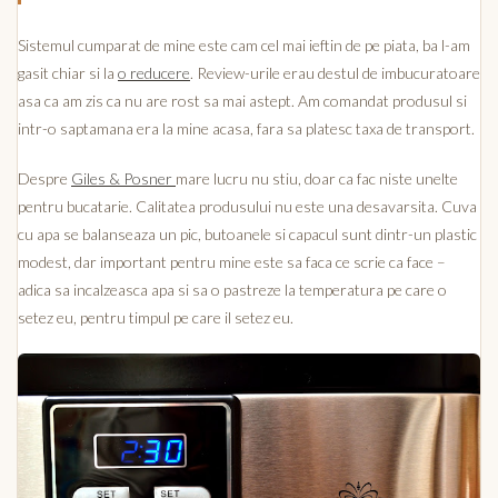
Sistemul cumparat de mine este cam cel mai ieftin de pe piata, ba l-am
gasit chiar si la
o reducere
. Review-urile erau destul de imbucuratoare
asa ca am zis ca nu are rost sa mai astept. Am comandat produsul si
intr-o saptamana era la mine acasa, fara sa platesc taxa de transport.
Despre
Giles & Posner
mare lucru nu stiu, doar ca fac niste unelte
pentru bucatarie. Calitatea produsului nu este una desavarsita. Cuva
cu apa se balanseaza un pic, butoanele si capacul sunt dintr-un plastic
modest, dar important pentru mine este sa faca ce scrie ca face –
adica sa incalzeasca apa si sa o pastreze la temperatura pe care o
setez eu, pentru timpul pe care il setez eu.