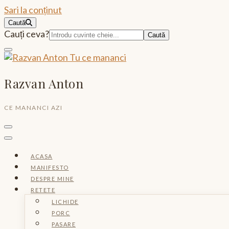
Sari la conținut
Caută
Caută:
Cauți ceva?
Razvan Anton
CE MANANCI AZI
ACASA
MANIFESTO
DESPRE MINE
RETETE
LICHIDE
PORC
PASARE