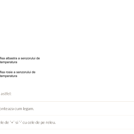
astfel:
 conteaza cum legam.
e ‘+’ si ‘-’ cu cele de pe releu.