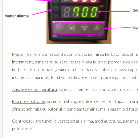
Martor iesire
: e aprins cand e comandata pornirea fierbatorului, stin
intermitent, pana cand se stabilizeaza in asa fel incat pierderile de ca
fierbatorul functiona o șesime din timp. Daca vasul cu apa avea capac sa
incalzeasca mai mult. Fiind vorba de orele in sir in care e pornita in
Afisajele de temperatura
curenta si temperatura tinta, destul de clar c
Blocul de butoane
: primul din stanga e buton de setare. Il apasam si 
cifra se schimba cu butonul <. cand am terminat mai apasam o data se
Controlerul are functii diverse
: setat alarma, mod autotune, paramet
pe internet.