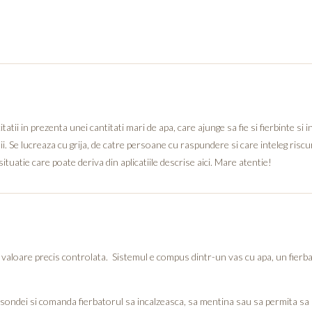
itatii in prezenta unei cantitati mari de apa, care ajunge sa fie si fierbinte 
i. Se lucreaza cu grija, de catre persoane cu raspundere si care inteleg risc
situatie care poate deriva din aplicatiile descrise aici. Mare atentie!
aloare precis controlata. Sistemul e compus dintr-un vas cu apa, un fierbat
sondei si comanda fierbatorul sa incalzeasca, sa mentina sau sa permita sa 