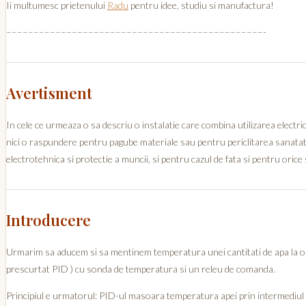
Ii multumesc prietenului
Radu
pentru idee, studiu si manufactura!
–––––––––––––––––––––––––––––––––––––––––––––––-
Avertisment
In cele ce urmeaza o sa descriu o instalatie care combina utilizarea electric
nici o raspundere pentru pagube materiale sau pentru periclitarea sanatati
electrotehnica si protectie a muncii, si pentru cazul de fata si pentru orice 
Introducere
Urmarim sa aducem si sa mentinem temperatura unei cantitati de apa la o v
prescurtat PID ) cu sonda de temperatura si un releu de comanda.
Principiul e urmatorul: PID-ul masoara temperatura apei prin intermediul 