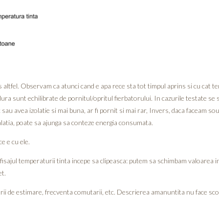
s altfel. Observam ca atunci cand e apa rece sta tot timpul aprins si cu cat
ldura sunt echilibrate de pornitul/opritul fierbatorului. In cazurile testate se
u avea izolatie si mai buna, ar fi pornit si mai rar, Invers, daca faceam sous 
stalatia, poate sa ajunga sa conteze energia consumata.
e e cu ele.
afisajul temperaturii tinta incepe sa clipeasca: putem sa schimbam valoarea i
t.
rii de estimare, frecventa comutarii, etc. Descrierea amanuntita nu face sc