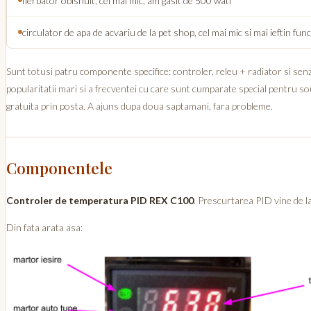
fierbator obisnuit, cel mai mic, am gasit de 500 wati
circulator de apa de acvariu de la pet shop, cel mai mic si mai ieftin fun
Sunt totusi patru componente specifice: controler, releu + radiator si sen
popularitatii mari si a frecventei cu care sunt cumparate special pentru s
gratuita prin posta. A ajuns dupa doua saptamani, fara probleme.
Componentele
Controler de temperatura PID REX C100
. Prescurtarea PID vine de l
Din fata arata asa: