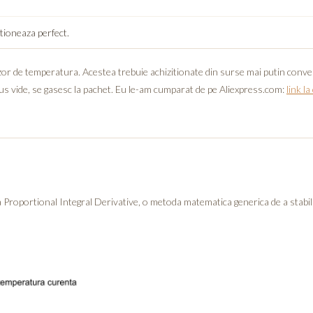
ctioneaza perfect.
zor de temperatura. Acestea trebuie achizitionate din surse mai putin convent
ous vide, se gasesc la pachet. Eu le-am cumparat de pe Aliexpress.com:
link la
a Proportional Integral Derivative, o metoda matematica generica de a stabili