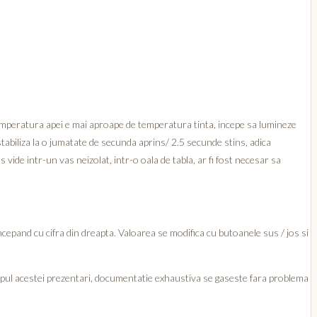
 temperatura apei e mai aproape de temperatura tinta, incepe sa lumineze
 stabiliza la o jumatate de secunda aprins/ 2.5 secunde stins, adica
vide intr-un vas neizolat, intr-o oala de tabla, ar fi fost necesar sa
ncepand cu cifra din dreapta. Valoarea se modifica cu butoanele sus / jos si
opul acestei prezentari, documentatie exhaustiva se gaseste fara problema