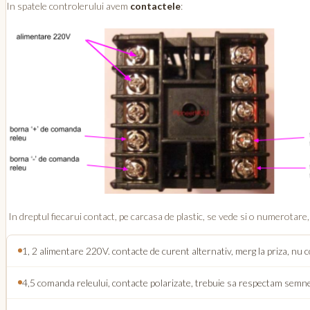
In spatele controlerului avem
contactele
:
In dreptul fiecarui contact, pe carcasa de plastic, se vede si o numerotare, 
1, 2 alimentare 220V. contacte de curent alternativ, merg la priza, nu
4,5 comanda releului, contacte polarizate, trebuie sa respectam semnele d