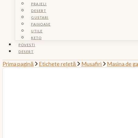
PRAJELI
DESERT
GUSTARI
FAINOASE
UTILE
KETO
POVESTI
DESERT
Prima pagină
Etichete rețetă
Musafiri
Masina de gat