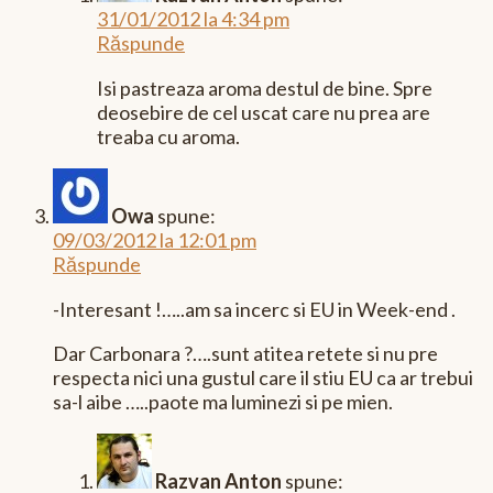
31/01/2012 la 4:34 pm
Răspunde
Isi pastreaza aroma destul de bine. Spre
deosebire de cel uscat care nu prea are
treaba cu aroma.
Owa
spune:
09/03/2012 la 12:01 pm
Răspunde
-Interesant !…..am sa incerc si EU in Week-end .
Dar Carbonara ?….sunt atitea retete si nu pre
respecta nici una gustul care il stiu EU ca ar trebui
sa-l aibe …..paote ma luminezi si pe mien.
Razvan Anton
spune: