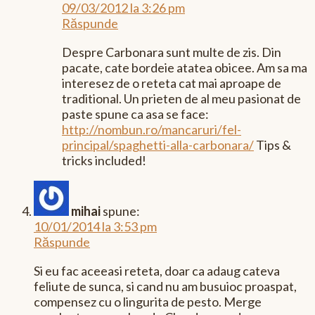
09/03/2012 la 3:26 pm
Răspunde
Despre Carbonara sunt multe de zis. Din
pacate, cate bordeie atatea obicee. Am sa ma
interesez de o reteta cat mai aproape de
traditional. Un prieten de al meu pasionat de
paste spune ca asa se face:
http://nombun.ro/mancaruri/fel-
principal/spaghetti-alla-carbonara/
Tips &
tricks included!
mihai
spune:
10/01/2014 la 3:53 pm
Răspunde
Si eu fac aceeasi reteta, doar ca adaug cateva
feliute de sunca, si cand nu am busuioc proaspat,
compensez cu o lingurita de pesto. Merge