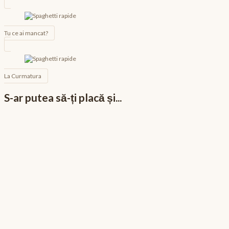
Navigare
în
articole
Tu ce ai mancat?
La Curmatura
S-ar putea să-ți placă și...