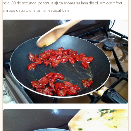
pe el 30 de secunde, pentru a ajuta aroma sa iasa din el. Am oprit focul,
am pus usturoiul si am amestecat bine.