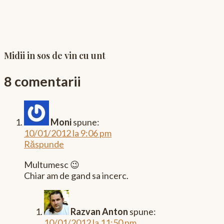
Midii in sos de vin cu unt
8 comentarii
Moni
spune:
10/01/2012 la 9:06 pm
Răspunde
Multumesc 😉
Chiar am de gand sa incerc.
Razvan Anton
spune:
10/01/2012 la 11:50 pm