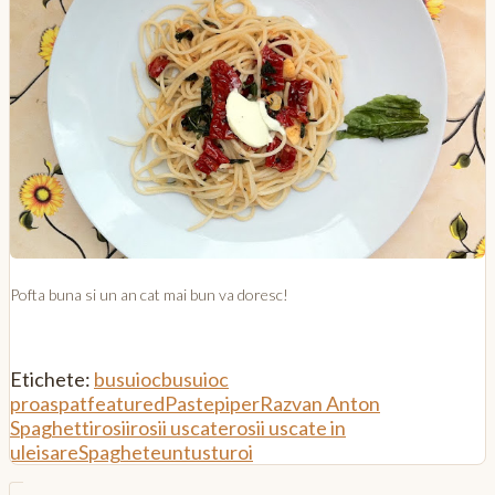
Pofta buna si un an cat mai bun va doresc!
Etichete:
busuioc
busuioc
proaspat
featured
Paste
piper
Razvan Anton
Spaghetti
rosii
rosii uscate
rosii uscate in
ulei
sare
Spaghete
unt
usturoi