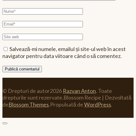
Nume
complet
Email
Site
web
Salvează-mi numele, emailul și site-ul web în acest
navigator pentru data viitoare când o să comentez.
© Drepturi de autor2026
Razvan Anton
. Toate
drepturile sunt rezervate.
Blossom Recipe | Dezvoltată
de
Blossom Themes
.Propulsată de
WordPress
.