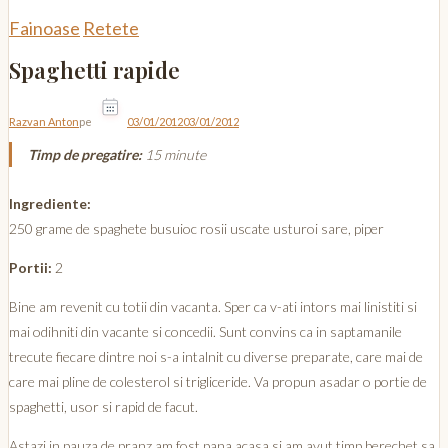
Fainoase
Retete
Spaghetti rapide
Razvan Anton
pe
03/01/2012
03/01/2012
Timp de pregatire:
15 minute
Ingrediente:
250 grame de spaghete busuioc rosii uscate usturoi sare, piper
Portii:
2
Bine am revenit cu totii din vacanta. Sper ca v-ati intors mai linistiti si
mai odihniti din vacante si concedii. Sunt convins ca in saptamanile
trecute fiecare dintre noi s-a intalnit cu diverse preparate, care mai de
care mai pline de colesterol si trigliceride. Va propun asadar o portie de
spaghetti, usor si rapid de facut.
Astazi in pauza de pranz am fost pana acasa si am avut timp berechet sa