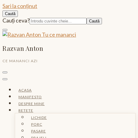
Sari la conținut
Caută
Caută:
Cauți ceva?
Razvan Anton
CE MANANCI AZI
ACASA
MANIFESTO
DESPRE MINE
RETETE
LICHIDE
PORC
PASARE
PRAJELI