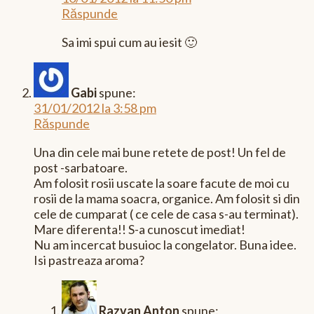
Răspunde
Sa imi spui cum au iesit 🙂
Gabi
spune:
31/01/2012 la 3:58 pm
Răspunde
Una din cele mai bune retete de post! Un fel de
post -sarbatoare.
Am folosit rosii uscate la soare facute de moi cu
rosii de la mama soacra, organice. Am folosit si din
cele de cumparat ( ce cele de casa s-au terminat).
Mare diferenta!! S-a cunoscut imediat!
Nu am incercat busuioc la congelator. Buna idee.
Isi pastreaza aroma?
Razvan Anton
spune: