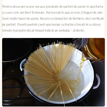
Pentru doua persoane am pus jumatate de pachet de paste in apa fiarta
cu sare si le-am fiert 8 minute. Am turnat in apa si vreo 2 linguri de ulei.
Sunt multe tipuri de paste, fiecare cu timpul lor de fierbere, deci verificati
pe pachet. Puneti pastele cand apa incepe sa fiarba si lasati-le cu doua
minute mai putin decat timpul indicat pe ambalaj – al dente.