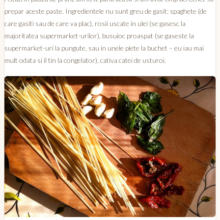
prepar aceste paste. Ingredientele nu sunt greu de gasit: spaghete (de
care gasiti sau de care va plac), rosii uscate in ulei (se gasesc la
majoritatea supermarket-urilor), busuioc proaspat (se gaseste la
supermarket-uri la pungute, sau in unele piete la buchet – eu iau mai
mult odata si il tin la congelator), cativa catei de usturoi.