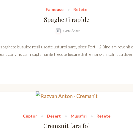
Fainoase
Retete
Spaghetti rapide
03/01/2012
ghete busuioc rosii uscate usturoi sare, piper Portii: 2 Bine am revenit cu to
 Sunt convins ca in saptamanile trecute fiecare dintre noi s-a intalnit cu div
Cuptor
Desert
Musafiri
Retete
Cremsnit fara foi