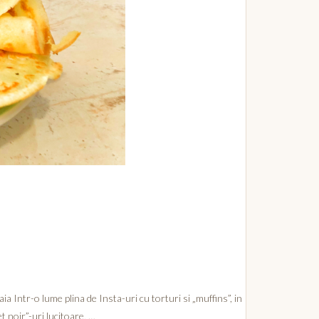
a Intr-o lume plina de Insta-uri cu torturi si „muffins”, in
t noir”-uri lucitoare, …