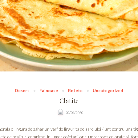
Desert
Fainoase
Retete
Uncategorized
Clatite
02/04/2020
ala o lingura de zahar un varf de lingurita de sare ulei / unt pentru uns tigai
ete de prajituri complexe, in lumea cofetariilor cu macarons colorate si „fore