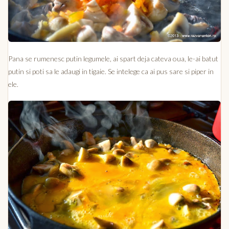
Pana se rumenesc putin legumele, ai spart deja cateva oua, le-ai batut
putin si poti sa le adaugi in tigaie. Se intelege ca ai pus sare si piper in
ele.