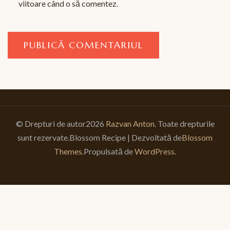
viitoare când o să comentez.
© Drepturi de autor2026
Razvan Anton
. Toate drepturile
sunt rezervate.
Blossom Recipe | Dezvoltată de
Blossom
Themes
.Propulsată de
WordPress
.