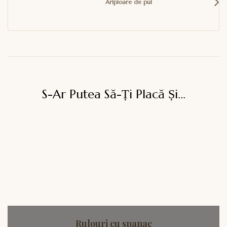
Aripioare de pui
S-Ar Putea Să-Ți Placă Și...
Rulouri cu spanac