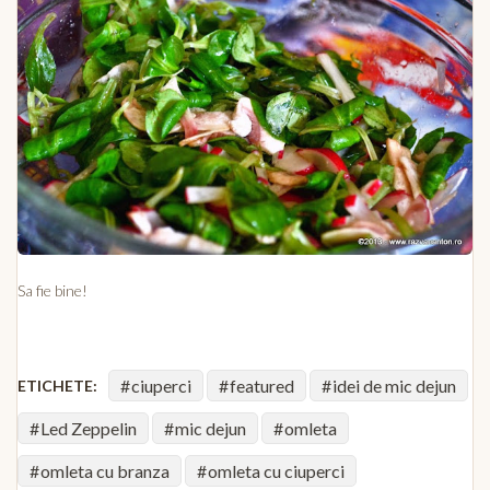
Sa fie bine!
ciuperci
featured
idei de mic dejun
ETICHETE:
Led Zeppelin
mic dejun
omleta
omleta cu branza
omleta cu ciuperci