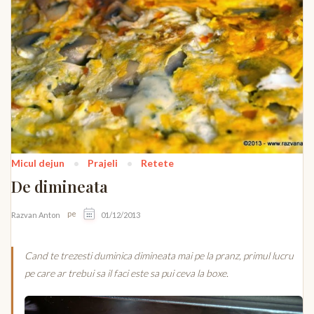
Micul dejun
Prajeli
Retete
De dimineata
pe
Razvan Anton
01/12/2013
Cand te trezesti duminica dimineata mai pe la pranz, primul lucru
pe care ar trebui sa il faci este sa pui ceva la boxe.