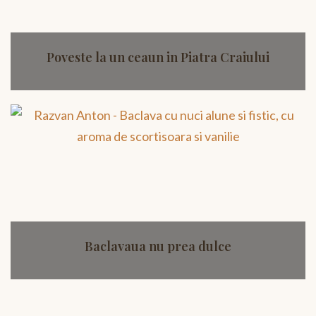
Poveste la un ceaun in Piatra Craiului
Baclavaua nu prea dulce