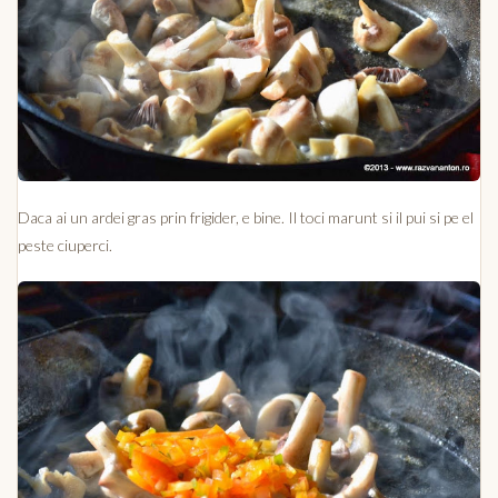
Daca ai un ardei gras prin frigider, e bine. Il toci marunt si il pui si pe el
peste ciuperci.