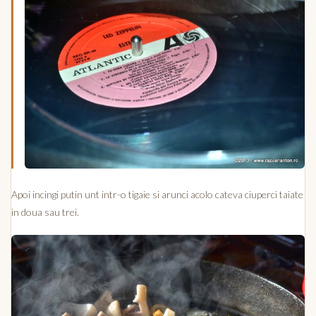
Apoi incingi putin unt intr-o tigaie si arunci acolo cateva ciuperci taiate
in doua sau trei.