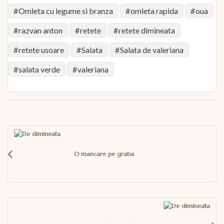
Omleta cu legume si branza
omleta rapida
oua
razvan anton
retete
retete dimineata
retete usoare
Salata
Salata de valeriana
salata verde
valeriana
Navigare
în
articole
O mancare pe graba