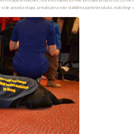
si de aceasta etapa, urmatoarea este stabilirea parteneriatului, matching- ul 