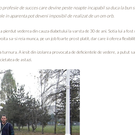
 profesie de succes care devine peste noapte incapabil sa duca la bun sfars
ple in aparenta pot deveni imposibil de realizat de un om orb.
pierdut vederea din cauza diabetului la varsta de 30 de ani. Sotia lui a fost n
ta sa-si reia munca, pe un job foarte prost platit, dar care ii oferea flexibili
ta turnura. A iesit din izolarea provocata de deficientele de vedere, a putut sa 
cietatea de astazi.