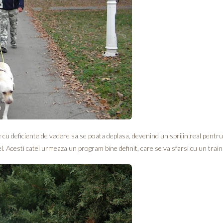
cu deficiente de vedere sa se poata deplasa, devenind un sprijin real pentru o
el. Acesti catei urmeaza un program bine definit, care se va sfarsi cu un traini