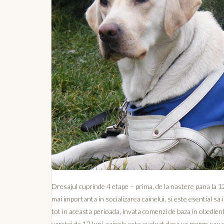
Dresajul cuprinde 4 etape – prima, de la nastere pana la 12 l
mai importanta in socializarea cainelui, si este esential sa
tot in aceasta perioada, invata comenzi de baza in obedienta 
varstei de 12 luni, cainele este evaluat daca va merge sau 