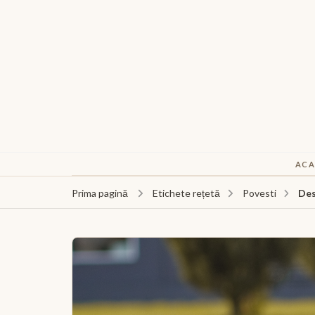
ACA
Des
Prima pagină
Etichete rețetă
Povesti