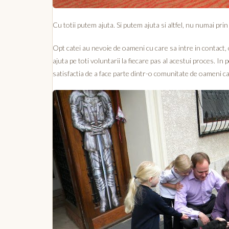
Cu totii putem ajuta. Si putem ajuta si altfel, nu numai prin
Opt catei au nevoie de oameni cu care sa intre in contact, o
ajuta pe toti voluntarii la fiecare pas al acestui proces. In
satisfactia de a face parte dintr-o comunitate de oameni