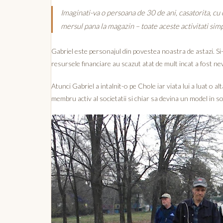
Imaginati-va o persoana de 30 de ani, casatorita, cu o
mersul pana la magazin – toate aceste activitati sim
Gabriel este personajul din povestea noastra de astazi. Si-a 
resursele financiare au scazut atat de mult incat a fost nevoi
Atunci Gabriel a intalnit-o pe Chole iar viata lui a luat o al
membru activ al societatii si chiar sa devina un model in so