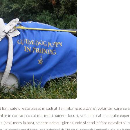
uni, catelul este plasat in cadrul „familiilor gazduitoare”, voluntari care se 
 intre in contact cu cat mai multi oameni, locuri, si sa aiba cat mai multe ex
(sezi, mers la pas), se deprinde cu igiena (unde si cand isi face nevoile) si i s
nu in etapa urmatoare, cea a dresajului formal, (dresajul propriu-zis, cu har