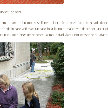
 donatii de bani.
ameni care sa ii plimbe si sa ii invete lucrurile de baza. Nu este nevoie de ex
 perioada in care veti avea un catel in grija, nu numai ca veti descoperi un pri
 care pun umar langa umar pentru a imbunatati viata unor persoane nu atat 