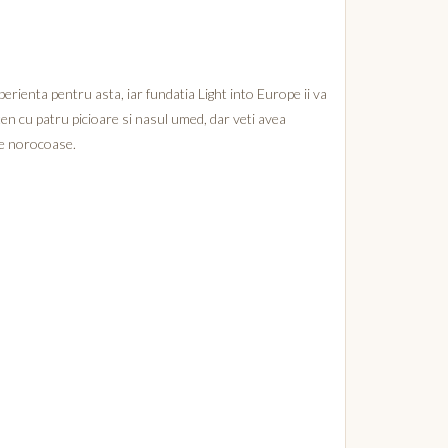
perienta pentru asta, iar fundatia Light into Europe ii va
eten cu patru picioare si nasul umed, dar veti avea
de norocoase.