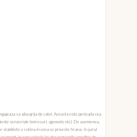
angajeaza sa aiba grija de catel. Aceasta este perioada cea
periente senzoriale (mirosuri, zgomote etc). De asemenea,
e stabiliste o rutina in ceea ce priveste hrana. In jurul
nasament, in care cainele invata comenzile specifice de