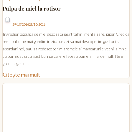
Pulpa de miel la rotisor
29/10/2016
29/10/2016
Ingrediente:pulpa de miel dezosata iaurt tahini menta sare, piper Cred ca
prea putin ne mai gandim in ziua de azi sa mai descoperim gusturi si
abordari noi, sau sa redescoperim aromele si mancarurile vechi, simple,
cu bun gust si cu gust bun pe care le faceau oamenii mai de mult. Ne e
greu sa gasim …
Citește mai mult