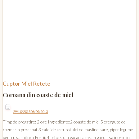
Cuptor
Miel
Retete
Coroana din coaste de miel
29/10/2013
06/09/2013
Timp de pregatire: 2 ore Ingrediente:2 coaste de miel 5 crengute de
rozmarin proaspat 3 catei de usturoi ulei de masline sare, piper legume
pentru garnitura Portii: 4 Intors din vacanta m-am gandit sa incep „in