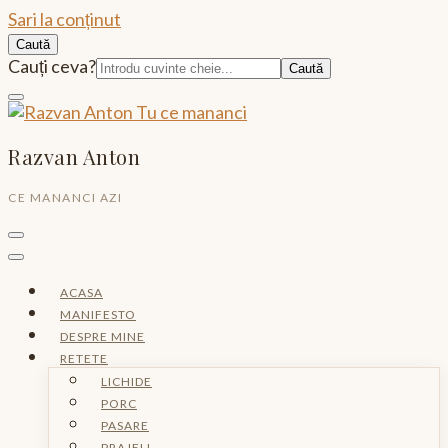
Sari la conținut
Caută
Caută:
Cauți ceva?
Razvan Anton
CE MANANCI AZI
ACASA
MANIFESTO
DESPRE MINE
RETETE
LICHIDE
PORC
PASARE
PRAJELI