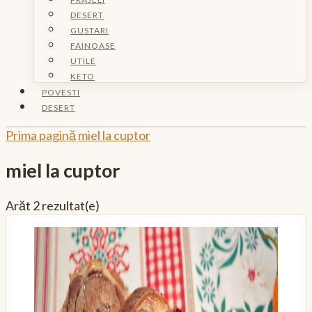
DESERT
GUSTARI
FAINOASE
UTILE
KETO
POVESTI
DESERT
Prima pagină
miel la cuptor
miel la cuptor
Arăt
2 rezultat(e)