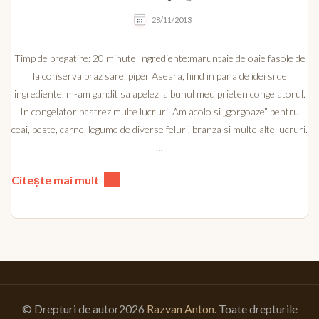
28/11/2013
Timp de pregatire: 20 minute Ingrediente:maruntaie de oaie fasole de
la conserva praz sare, piper Aseara, fiind in pana de idei si de
ingrediente, m-am gandit sa apelez la bunul meu prieten congelatorul.
In congelator pastrez multe lucruri. Am acolo si „gorgoaze” pentru
ceai, peste, carne, legume de diverse feluri, branza si multe alte lucruri.
…
Citește mai mult
© Drepturi de autor2026
Razvan Anton
. Toate drepturile