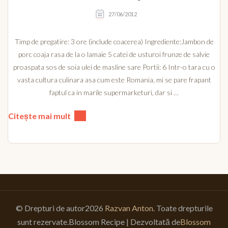
27/06/2012
Timp de pregatire: 3 ore (include coacerea) Ingrediente:Jambon de
porc coaja rasa de la o lamaie 5 catei de usturoi frunze de salvie
proaspata sos de soia ulei de masline sare Portii: 6 Intr-o tara cu o
vasta cultura culinara asa cum este Romania, mi se pare frapant
faptul ca in marile supermarketuri, dar si …
Citește mai mult
© Drepturi de autor2026
Razvan Anton
. Toate drepturile
sunt rezervate.
Blossom Recipe | Dezvoltată de
Blossom