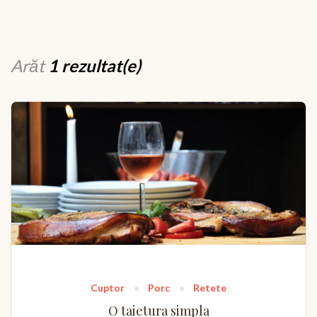
Arăt
1 rezultat(e)
Cuptor
Porc
Retete
O taietura simpla