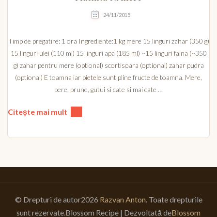
24/11/2015
Timp de pregatire: 1 ora Ingrediente:1 kg mere 15 linguri zahar (350 g)
15 linguri ulei (110 ml) 15 linguri apa (185 ml) ~15 linguri faina (~350
g) zahar pentru mere (optional) scortisoara (optional) zahar pudra
(optional) E toamna iar pietele sunt pline fructe de toamna. Mere,
pere, prune, gutui si cate si mai cate …
Citește mai mult
© Drepturi de autor2026
Razvan Anton
. Toate drepturile
sunt rezervate.
Blossom Recipe | Dezvoltată de
Blossom