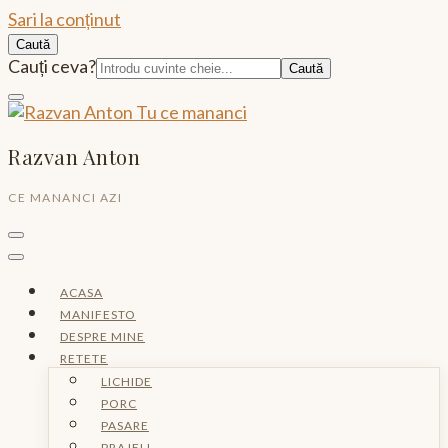
Sari la conținut
Caută
Caută:
Cauți ceva?
Razvan Anton
CE MANANCI AZI
ACASA
MANIFESTO
DESPRE MINE
RETETE
LICHIDE
PORC
PASARE
PRAJELI