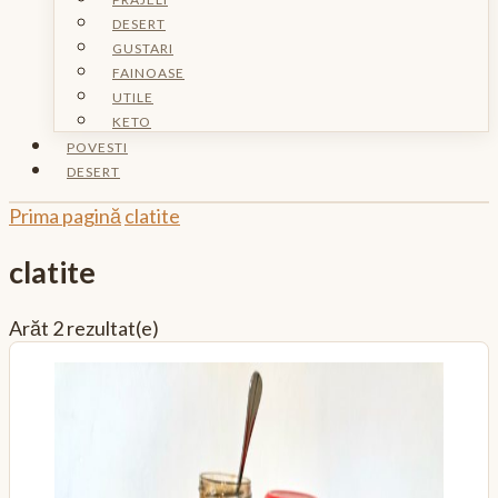
DESERT
GUSTARI
FAINOASE
UTILE
KETO
POVESTI
DESERT
Prima pagină
clatite
clatite
Arăt
2 rezultat(e)