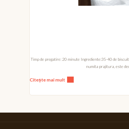
Timp de pregatire: 20 minute Ingrediente:35-40 de biscuiti
numita prajitura, este de
Citește mai mult