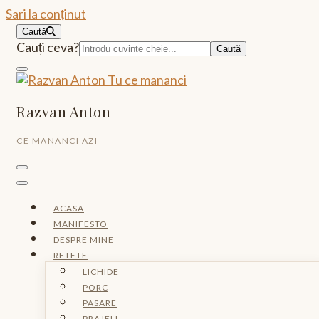
Sari la conținut
Caută
Caută:
Cauți ceva?
Razvan Anton
CE MANANCI AZI
ACASA
MANIFESTO
DESPRE MINE
RETETE
LICHIDE
PORC
PASARE
PRAJELI