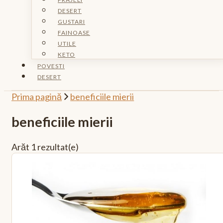
DESERT
GUSTARI
FAINOASE
UTILE
KETO
POVESTI
DESERT
Prima pagină
beneficiile mierii
beneficiile mierii
Arăt
1 rezultat(e)