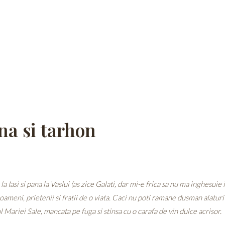
na si tarhon
 Iasi si pana la Vaslui (as zice Galati, dar mi-e frica sa nu ma inghesuie
ameni, prietenii si fratii de o viata. Caci nu poti ramane dusman alatur
Mariei Sale, mancata pe fuga si stinsa cu o carafa de vin dulce acrisor.