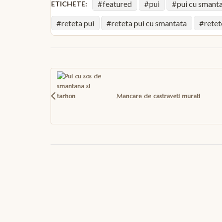
featured
pui
pui cu smant
ETICHETE:
reteta pui
reteta pui cu smantata
retet
Navigare
în
articole
Mancare de castraveti murati