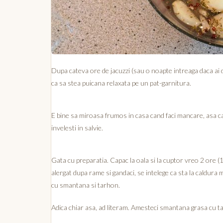
Dupa cateva ore de jacuzzi (sau o noapte intreaga daca ai d
ca sa stea puicana relaxata pe un pat-garnitura.
E bine sa miroasa frumos in casa cand faci mancare, asa ca 
invelesti in salvie.
Gata cu preparatia. Capac la oala si la cuptor vreo 2 ore (1
alergat dupa rame si gandaci, se intelege ca sta la caldur
cu smantana si tarhon.
Adica chiar asa, ad literam. Amesteci smantana grasa cu ta