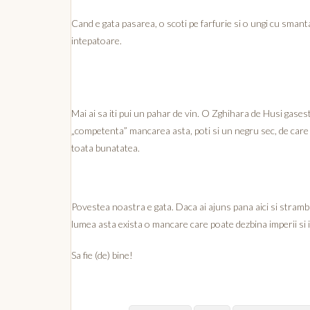
Cand e gata pasarea, o scoti pe farfurie si o ungi cu sman
intepatoare.
Mai ai sa iti pui un pahar de vin. O Zghihara de Husi gasesti 
„competenta” mancarea asta, poti si un negru sec, de care it
toata bunatatea.
Povestea noastra e gata. Daca ai ajuns pana aici si strambi
lumea asta exista o mancare care poate dezbina imperii s
Sa fie (de) bine!