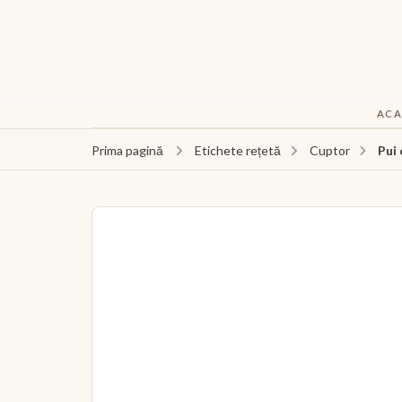
ACA
Pui
Prima pagină
Etichete rețetă
Cuptor