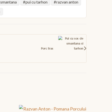
e smantana
pui cu tarhon
razvan anton
i
Porc tras