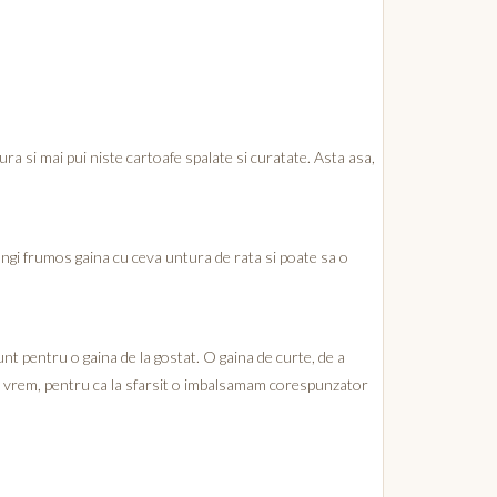
a si mai pui niste cartoafe spalate si curatate. Asta asa,
 ungi frumos gaina cu ceva untura de rata si poate sa o
unt pentru o gaina de la gostat. O gaina de curte, de a
sta vrem, pentru ca la sfarsit o imbalsamam corespunzator