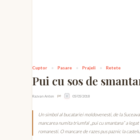
Cuptor
Pasare
Prajeli
Retete
Pui cu sos de smanta
pe
Razvan Anton
05/05/2018
Un simbol al bucatariei moldovenesti, de la Suceava la
mancarea numita triumfal „pui cu smantana” a legat o
romanesti. O mancare de razes pus paznic la castelul 