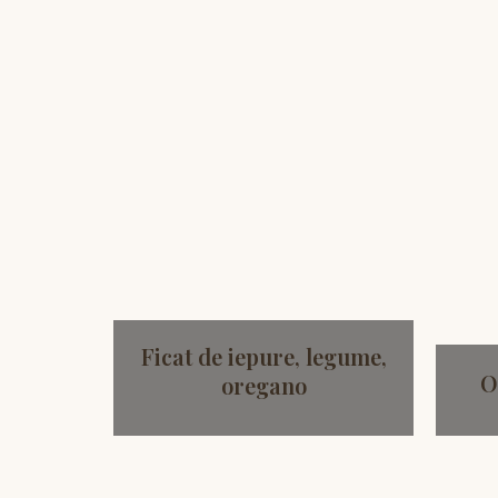
Ficat de iepure, legume,
O
oregano