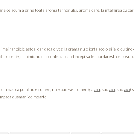
tana ce acum a prins toata aroma tarhonului, aroma care, la intalnirea cu ca
mai rar zilele astea, dar daca o vezi la crama nu o ierta acolo si ia-o cu tine ca
i place tie, ca nimic nu mai conteaza cand incepi sa te murdaresti de sosul div
 din nas ca puiul nu e rumen, nu e bai. Fa-l rumen (ca
aici
, sau
aici
, sau
aici
) 
i impaca dusmani de moarte.