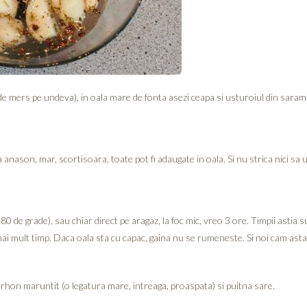
e mers pe undeva), in oala mare de fonta asezi ceapa si usturoiul din saramur
anason, mar, scortisoara, toate pot fi adaugate in oala. Si nu strica nici sa
80 de grade), sau chiar direct pe aragaz, la foc mic, vreo 3 ore. Timpii astia s
a mai mult timp. Daca oala sta cu capac, gaina nu se rumeneste. Si noi cam a
rhon maruntit (o legatura mare, intreaga, proaspata) si puitna sare.