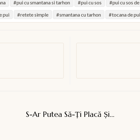
ana
pui cu smantana si tarhon
pui cu sos
pui cu sos d
e pui
retete simple
smantana cu tarhon
tocana de pu
S-Ar Putea Să-Ți Placă Și...