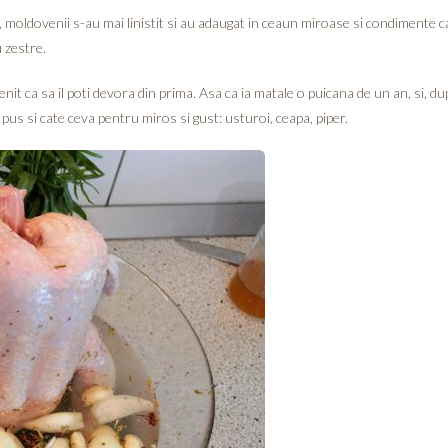
, moldovenii s-au mai linistit si au adaugat in ceaun miroase si condimente c
u zestre.
it ca sa il poti devora din prima. Asa ca ia matale o puicana de un an, si, dup
i pus si cate ceva pentru miros si gust: usturoi, ceapa, piper.