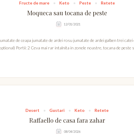
Fructe de mare
Keto
Peste
Retete
Moqueca sau tocana de peste
12/01/2021
jumatate de ceapa jumatate de ardei rosu jumatate de ardei galben trei catei 
(optional) Portii: 2 Ceva mai rar intalnita in zonele noastre, tocana de peste
Desert
Gustari
Keto
Retete
Raffaello de casa fara zahar
08/04/2026