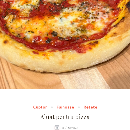
Cuptor
Fainoase
Retete
Aluat pentru pizza
03/09/2023