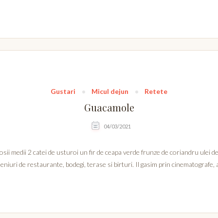
Gustari
Micul dejun
Retete
Guacamole
04/03/2021
sii medii 2 catei de usturoi un fir de ceapa verde frunze de coriandru ulei d
uri de restaurante, bodegi, terase si birturi. Il gasim prin cinematografe, alat