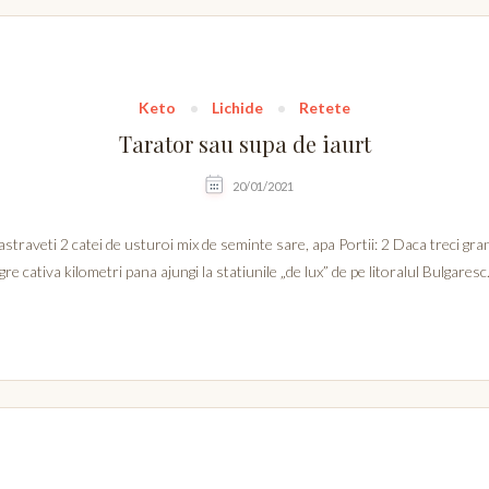
Keto
Lichide
Retete
Tarator sau supa de iaurt
20/01/2021
straveti 2 catei de usturoi mix de seminte sare, apa Portii: 2 Daca treci gra
re cativa kilometri pana ajungi la statiunile „de lux” de pe litoralul Bulgaresc