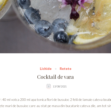
Lichide
Retete
Cocktail de vara
13/08/2021
40 ml votca 200 ml apa tonica flori de busuioc 2 felii de lamaie cateva boab
te mari de busuioc care au stat pe masa din bucatarie cateva zile, am tot sim