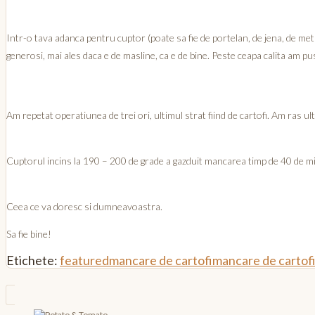
Intr-o tava adanca pentru cuptor (poate sa fie de portelan, de jena, de metal
generosi, mai ales daca e de masline, ca e de bine. Peste ceapa calita am pus 
Am repetat operatiunea de trei ori, ultimul strat fiind de cartofi. Am ras 
Cuptorul incins la 190 – 200 de grade a gazduit mancarea timp de 40 de 
Ceea ce va doresc si dumneavoastra.
Sa fie bine!
Etichete:
featured
mancare de cartofi
mancare de cartofi 
Navigare