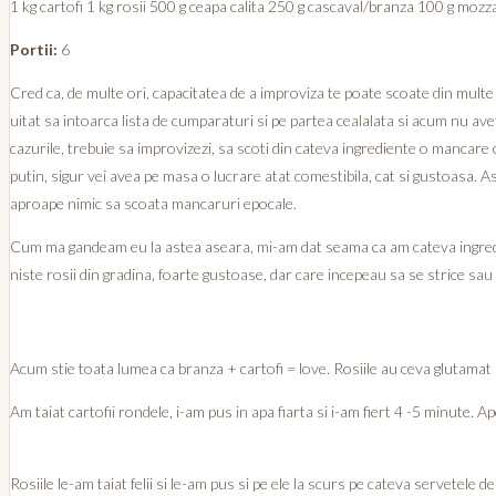
1 kg cartofi 1 kg rosii 500 g ceapa calita 250 g cascaval/branza 100 g mozz
Portii:
6
Cred ca, de multe ori, capacitatea de a improviza te poate scoate din multe si
uitat sa intoarca lista de cumparaturi si pe partea cealalata si acum nu av
cazurile, trebuie sa improvizezi, sa scoti din cateva ingrediente o mancare 
putin, sigur vei avea pe masa o lucrare atat comestibila, cat si gustoasa. As
aproape nimic sa scoata mancaruri epocale.
Cum ma gandeam eu la astea aseara, mi-am dat seama ca am cateva ingredient
niste rosii din gradina, foarte gustoase, dar care incepeau sa se strice sau 
Acum stie toata lumea ca branza + cartofi = love. Rosiile au ceva glutamat in
Am taiat cartofii rondele, i-am pus in apa fiarta si i-am fiert 4 -5 minute. A
Rosiile le-am taiat felii si le-am pus si pe ele la scurs pe cateva servetele de