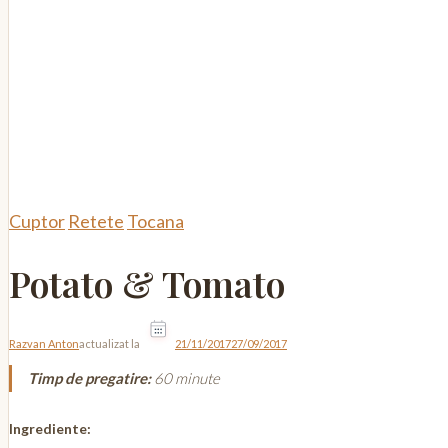
Cuptor
Retete
Tocana
Potato & Tomato
Razvan Anton
actualizat la
21/11/2017
27/09/2017
Timp de pregatire:
60 minute
Ingrediente: