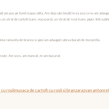
) am pus pe fund ceapa calita. Are deja ulei (mult) in ea asa ca nu am adaugat
un strat de cartofi (sare, nucsoara), un strat de rosii (sare, piper, felii subt
ultima ramasita de branza si apoi am adaugat cateva bucati de mozarella.
minute. Am scos, am mancat, m-am bucurat.
cu rosii
musaca de cartofi cu rosii si branza
razvan anton
re