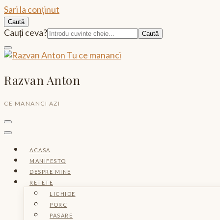
Sari la conținut
Caută
Caută:
Cauți ceva?
Razvan Anton
CE MANANCI AZI
ACASA
MANIFESTO
DESPRE MINE
RETETE
LICHIDE
PORC
PASARE