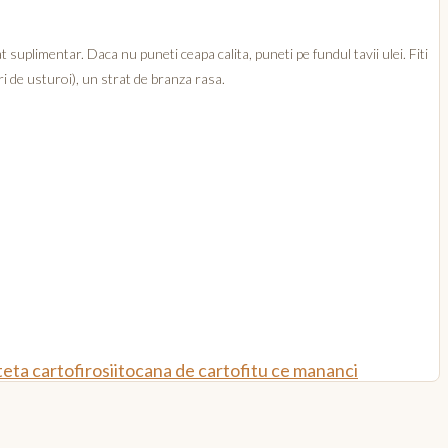
 suplimentar. Daca nu puneti ceapa calita, puneti pe fundul tavii ulei. Fiti
iri de usturoi), un strat de branza rasa.
teta cartofi
rosii
tocana de cartofi
tu ce mananci