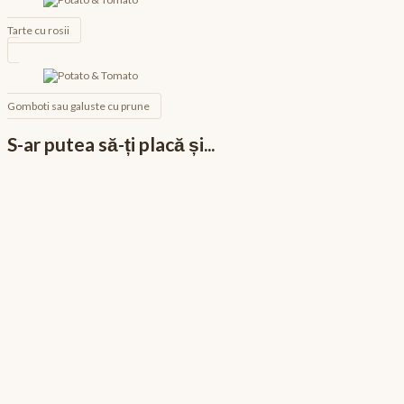
în
articole
Tarte cu rosii
Gomboti sau galuste cu prune
S-ar putea să-ți placă și...