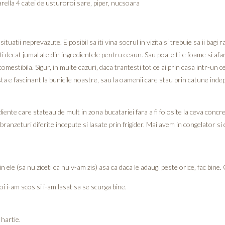
arella 4 catei de usturoroi sare, piper, nucsoara
tuatii neprevazute. E posibil sa iti vina socrul in vizita si trebuie sa ii bagi 
eti decat jumatate din ingredientele pentru ceaun. Sau poate ti-e foame si af
comestibila. Sigur, in multe cazuri, daca trantesti tot ce ai prin casa intr-u
ta e fascinant la bunicile noastre, sau la oamenii care stau prin catune indep
e care stateau de mult in zona bucatariei fara a fi folosite la ceva concret
branzeturi diferite incepute si lasate prin frigider. Mai avem in congelator si
 ele (sa nu ziceti ca nu v-am zis) asa ca daca le adaugi peste orice, fac bine.
poi i-am scos si i-am lasat sa se scurga bine.
 hartie.