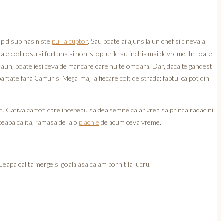
rapid sub nas niste
pui la cuptor
. Sau poate ai ajuns la un chef si cineva a
ara e cod rosu si furtuna si non-stop-urile au inchis mai devreme. In toate
n ceaun, poate iesi ceva de mancare care nu te omoara. Dar, daca te gandesti
artate fara Carfur si MegaImaj la fiecare colt de strada: faptul ca pot din
. Cativa cartofi care incepeau sa dea semne ca ar vrea sa prinda radacini,
 ceapa calita, ramasa de la o
plachie
de acum ceva vreme.
 Ceapa calita merge si goala asa ca am pornit la lucru.