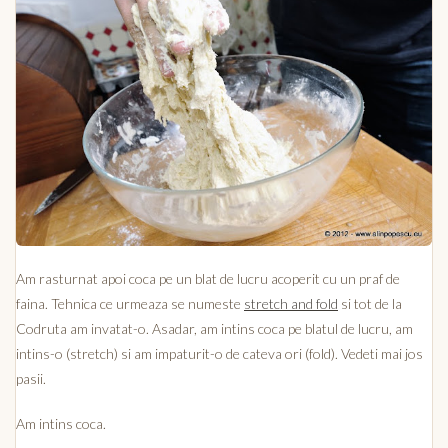
Am rasturnat apoi coca pe un blat de lucru acoperit cu un praf de
faina. Tehnica ce urmeaza se numeste
stretch and fold
si tot de la
Codruta am invatat-o. Asadar, am intins coca pe blatul de lucru, am
intins-o (stretch) si am impaturit-o de cateva ori (fold). Vedeti mai jos
pasii.
Am intins coca.