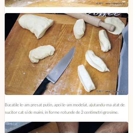
Bucatile le-am presat putin, apoi le-am modelat, ajutandu-ma atat de
sucitor cat si de maini, in forme rotunde de 2 centimetri grosime.