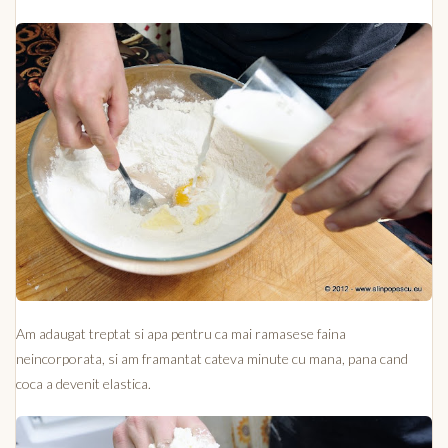
Am adaugat treptat si apa pentru ca mai ramasese faina
neincorporata, si am framantat cateva minute cu mana, pana cand
coca a devenit elastica.