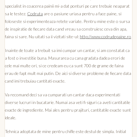
specialist in coacerea painii mi-a dat ponturi pe care trebuie neaparat
sa le testez.
Codruta
are o pasiune uriasa pentru a face paine, si
foloseste si experimenteaza retete variate. Pentru mine este o sursa
de inspiratie de fiecare data cand vreau sa construiesc ceva din apa,
faina si sare. Nu uitati sa ii vizitati site-ul:
http://www.codrudepaine.ro
Inainte de toate a trebuit sa imi cumpar un cantar, si am constatat ca
a fost o investitie buna. Masurarea cu cana gradata dadea erori de
cele mai multe ori, si ce credeam eu ca sunt 700 de grame de faina
erau de fapt mult mai putin. De aici si diverse probleme de fiecare data
cand imi trebuiau cantitati exacte.
Va recomand deci sa va cumparati un cantar daca experimentati
diverse lucruri in bucatarie. Numai asa veti fi siguri ca aveti cantitatile
exacte de ingrediente. Mai ales pentru prajituri, cantitatile exacte sunt
ideale.
Tehnica adoptata de mine pentru chifle este destul de simpla. Initial