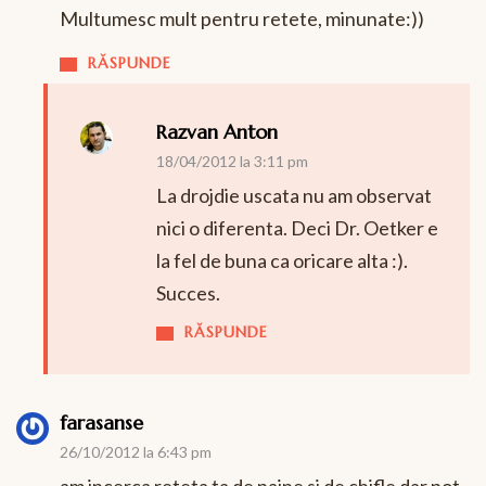
Multumesc mult pentru retete, minunate:))
RĂSPUNDE
Razvan Anton
18/04/2012 la 3:11 pm
La drojdie uscata nu am observat
nici o diferenta. Deci Dr. Oetker e
la fel de buna ca oricare alta :).
Succes.
RĂSPUNDE
farasanse
26/10/2012 la 6:43 pm
am incerca reteta ta de paine si de chifle dar pot