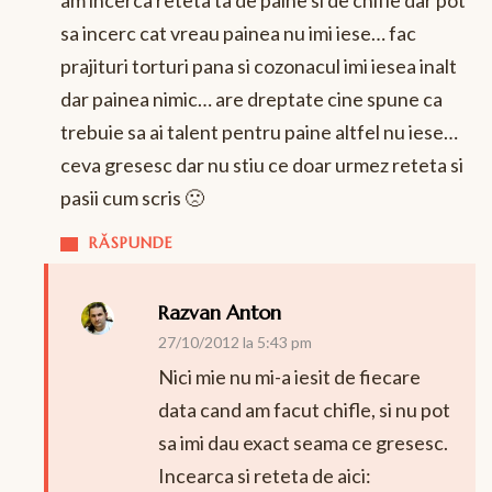
sa incerc cat vreau painea nu imi iese… fac
prajituri torturi pana si cozonacul imi iesea inalt
dar painea nimic… are dreptate cine spune ca
trebuie sa ai talent pentru paine altfel nu iese…
ceva gresesc dar nu stiu ce doar urmez reteta si
pasii cum scris 🙁
RĂSPUNDE
Razvan Anton
27/10/2012 la 5:43 pm
Nici mie nu mi-a iesit de fiecare
data cand am facut chifle, si nu pot
sa imi dau exact seama ce gresesc.
Incearca si reteta de aici: