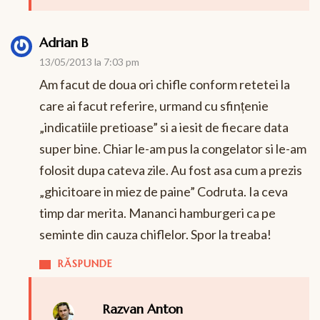
Adrian B
13/05/2013 la 7:03 pm
Am facut de doua ori chifle conform retetei la
care ai facut referire, urmand cu sfințenie
„indicatiile pretioase” si a iesit de fiecare data
super bine. Chiar le-am pus la congelator si le-am
folosit dupa cateva zile. Au fost asa cum a prezis
„ghicitoare in miez de paine” Codruta. Ia ceva
timp dar merita. Mananci hamburgeri ca pe
seminte din cauza chiflelor. Spor la treaba!
RĂSPUNDE
Razvan Anton