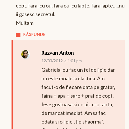
copt, fara, cu ou, fara ou, cu lapte, fara lapte…..nu
ii gasesc secretul.
Multam
RĂSPUNDE
Razvan Anton
12/03/2012 la 4:01 pm
Gabriela, eu fac un fel de lipie dar
nu este moale si elastica. Am
facut-o de fiecare data pe gratar,
faina + apa + sare + praf de copt.
Iese gustoasa si un pic crocanta,
de mancat imediat. Am sa fac
odata si o lipie „tip shaorma”.