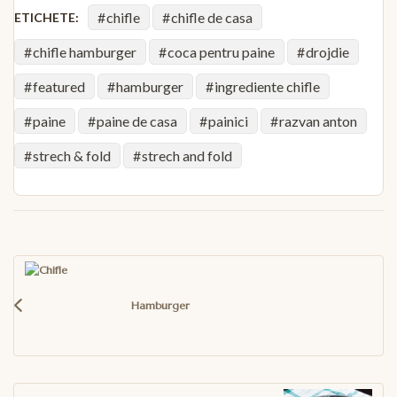
chifle
chifle de casa
ETICHETE:
chifle hamburger
coca pentru paine
drojdie
featured
hamburger
ingrediente chifle
paine
paine de casa
painici
razvan anton
strech & fold
strech and fold
Navigare
în
articole
Hamburger