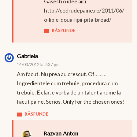
Gasesti o idee aici:
http://codrudepaine.ro/2011/06/
o-lipie-doua-lipii-pita-bread/
RĂSPUNDE
Gabriela
14/03/2012 la 2:37 pm
Am facut. Nu prea au crescut. Of………
Ingredientele cum trebuie, procedura cum
trebuie. E clar, e vorba de un talent anume la
facut paine. Serios. Only for the chosen ones!
RĂSPUNDE
Razvan Anton