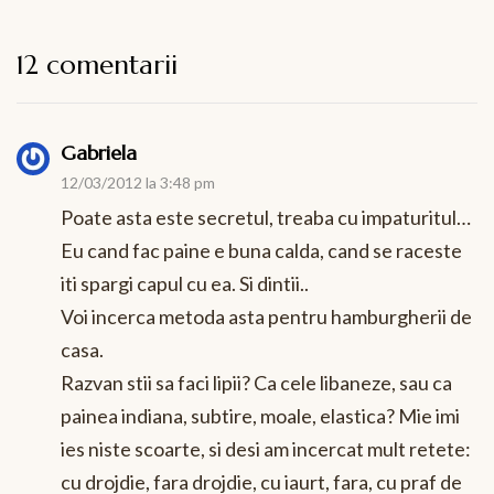
12 comentarii
Gabriela
12/03/2012 la 3:48 pm
Poate asta este secretul, treaba cu impaturitul…
Eu cand fac paine e buna calda, cand se raceste
iti spargi capul cu ea. Si dintii..
Voi incerca metoda asta pentru hamburgherii de
casa.
Razvan stii sa faci lipii? Ca cele libaneze, sau ca
painea indiana, subtire, moale, elastica? Mie imi
ies niste scoarte, si desi am incercat mult retete:
cu drojdie, fara drojdie, cu iaurt, fara, cu praf de