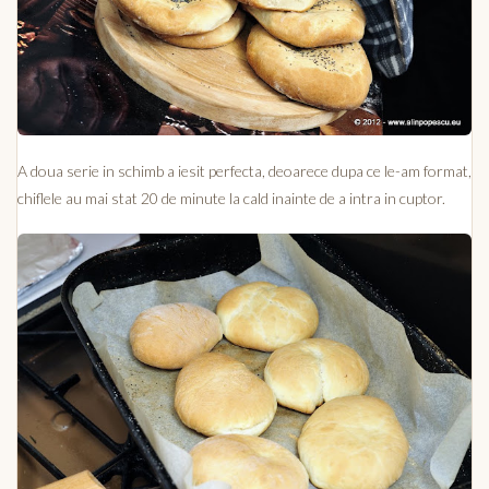
A doua serie in schimb a iesit perfecta, deoarece dupa ce le-am format,
chiflele au mai stat 20 de minute la cald inainte de a intra in cuptor.