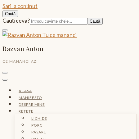
Sari la conținut
Caută
Caută:
Cauți ceva?
Razvan Anton
CE MANANCI AZI
ACASA
MANIFESTO
DESPRE MINE
RETETE
LICHIDE
PORC
PASARE
PRAJELI