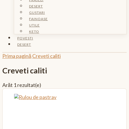
DESERT
GUSTARI
FAINOASE
UTILE
KETO
POVESTI
DESERT
Prima pagină
Creveti caliti
Creveti caliti
Arăt
1 rezultat(e)