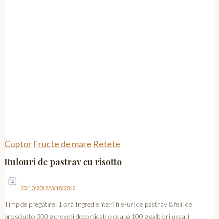
Cuptor
Fructe de mare
Retete
Rulouri de pastrav cu risotto
23/10/2012
23/10/2012
Timp de pregatire: 1 ora Ingrediente:4 file-uri de pastrav 8 felii de
prosciutto 300 g creveti decorticati o ceapa 100 g galbiori uscati