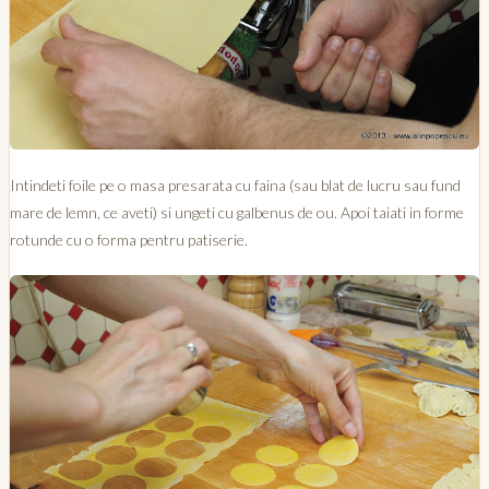
Intindeti foile pe o masa presarata cu faina (sau blat de lucru sau fund
mare de lemn, ce aveti) si ungeti cu galbenus de ou. Apoi taiati in forme
rotunde cu o forma pentru patiserie.