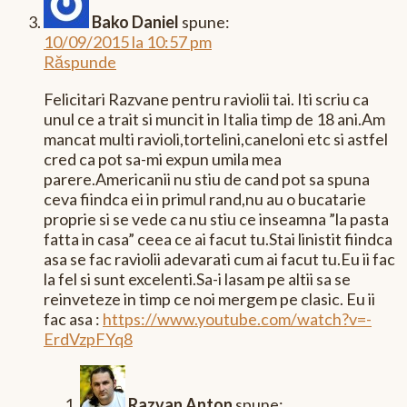
Bako Daniel
spune:
10/09/2015 la 10:57 pm
Răspunde
Felicitari Razvane pentru raviolii tai. Iti scriu ca
unul ce a trait si muncit in Italia timp de 18 ani.Am
mancat multi ravioli,tortelini,caneloni etc si astfel
cred ca pot sa-mi expun umila mea
parere.Americanii nu stiu de cand pot sa spuna
ceva fiindca ei in primul rand,nu au o bucatarie
proprie si se vede ca nu stiu ce inseamna ”la pasta
fatta in casa” ceea ce ai facut tu.Stai linistit fiindca
asa se fac raviolii adevarati cum ai facut tu.Eu ii fac
la fel si sunt excelenti.Sa-i lasam pe altii sa se
reinveteze in timp ce noi mergem pe clasic. Eu ii
fac asa :
https://www.youtube.com/watch?v=-
ErdVzpFYq8
Razvan Anton
spune: