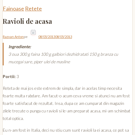
Fainoase
Retete
Ravioli de acasa
Razvan Anton
pe
08/05/2013
08/05/2013
Ingrediente:
3 oua 300 g faina 100 g galbiori dezhidratati 150 g branza cu
mucegai sare, piper ulei de masline
Portii:
3
Reteta de mai jos este extrem de simpla, dar in acelas timp necesita
foarte multa rabdare. Am facut-o acum ceva vreme si atunci nu am fost
foarte satisfacut de rezultat. Insa, dupa ce am cumparat din magazin
zilele trecute o punga cu ravioli si le-am preparat acasa, mi-am schimbat
total optica.
Eu n-am fost in Italia, deci nu stiu cum sunt ravioli la ei acasa, ce pot sa