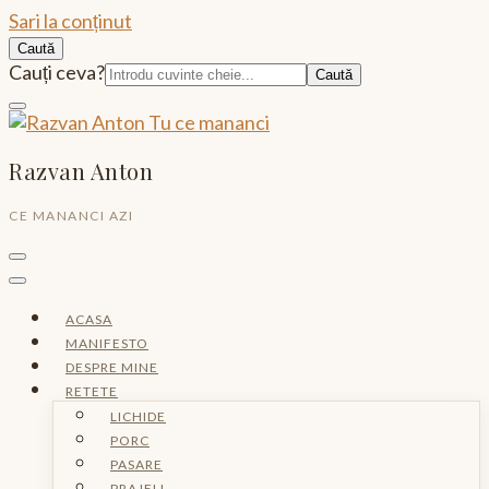
Sari la conținut
Caută
Caută:
Cauți ceva?
Razvan Anton
CE MANANCI AZI
ACASA
MANIFESTO
DESPRE MINE
RETETE
LICHIDE
PORC
PASARE
PRAJELI