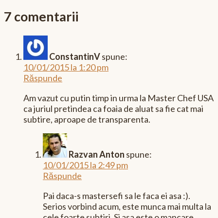
7 comentarii
ConstantinV
spune:
10/01/2015 la 1:20 pm
Răspunde
Am vazut cu putin timp in urma la Master Chef USA
ca juriul pretindea ca foaia de aluat sa fie cat mai
subtire, aproape de transparenta.
Razvan Anton
spune:
10/01/2015 la 2:49 pm
Răspunde
Pai daca-s mastersefi sa le faca ei asa :).
Serios vorbind acum, este munca mai multa la
cele foarte subtiri. Si asa este o mancare