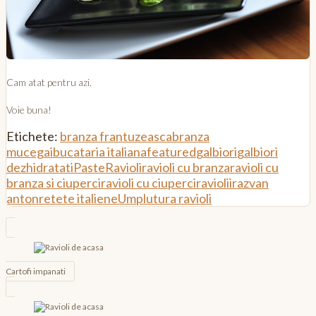
Cam atat pentru azi.
Voie buna!
Etichete:
branza frantuzeasca
branza
mucegai
bucataria italiana
featured
galbiori
galbiori
dezhidratati
Paste
Ravioli
ravioli cu branza
ravioli cu
branza si ciuperci
ravioli cu ciuperci
raviolii
razvan
anton
retete italiene
Umplutura ravioli
Navigare
în
articole
Cartofi impanati