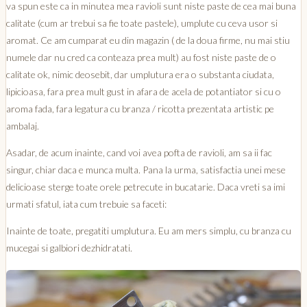
va spun este ca in minutea mea ravioli sunt niste paste de cea mai buna
calitate (cum ar trebui sa fie toate pastele), umplute cu ceva usor si
aromat. Ce am cumparat eu din magazin ( de la doua firme, nu mai stiu
numele dar nu cred ca conteaza prea mult) au fost niste paste de o
calitate ok, nimic deosebit, dar umplutura era o substanta ciudata,
lipicioasa, fara prea mult gust in afara de acela de potantiator si cu o
aroma fada, fara legatura cu branza / ricotta prezentata artistic pe
ambalaj.
Asadar, de acum inainte, cand voi avea pofta de ravioli, am sa ii fac
singur, chiar daca e munca multa. Pana la urma, satisfactia unei mese
delicioase sterge toate orele petrecute in bucatarie. Daca vreti sa imi
urmati sfatul, iata cum trebuie sa faceti:
Inainte de toate, pregatiti umplutura. Eu am mers simplu, cu branza cu
mucegai si galbiori dezhidratati.