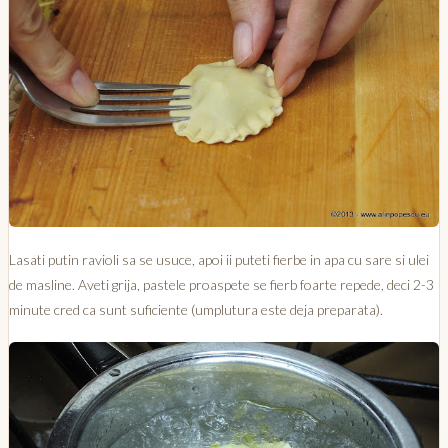
Lasati putin ravioli sa se usuce, apoi ii puteti fierbe in apa cu sare si ulei
de masline. Aveti grija, pastele proaspete se fierb foarte repede, deci 2-3
minute cred ca sunt suficiente (umplutura este deja preparata).