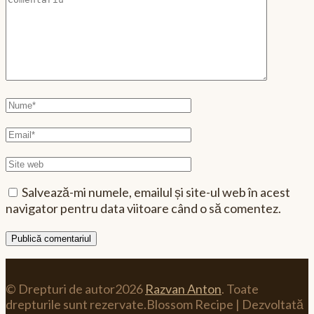
Nume
complet
Email
Site
web
Salvează-mi numele, emailul și site-ul web în acest
navigator pentru data viitoare când o să comentez.
© Drepturi de autor2026
Razvan Anton
. Toate
drepturile sunt rezervate.
Blossom Recipe | Dezvoltată