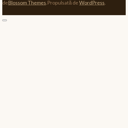
de
Blossom Themes
.Propulsată de
WordPress
.