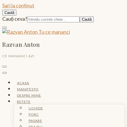
Sari la conținut
Caută
Caută:
Cauți ceva?
Razvan Anton
CE MANANCI AZI
ACASA
MANIFESTO
DESPRE MINE
RETETE
LICHIDE
PORC
PASARE
PRAJELI