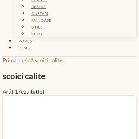
DESERT
GUSTARI
FAINOASE
UTILE
KETO
POVESTI
DESERT
Prima pagină
scoici calite
scoici calite
Arăt
1 rezultat(e)