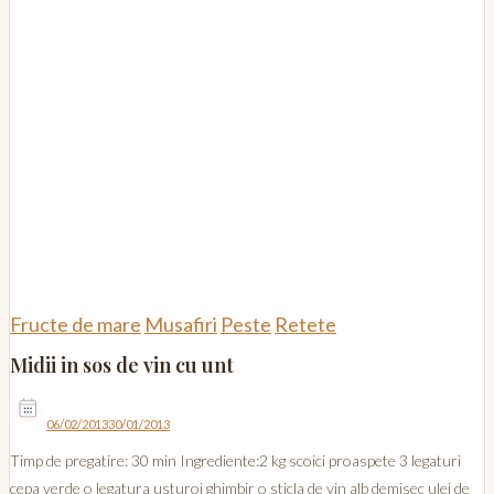
Fructe de mare
Musafiri
Peste
Retete
Midii in sos de vin cu unt
06/02/2013
30/01/2013
Timp de pregatire: 30 min Ingrediente:2 kg scoici proaspete 3 legaturi
cepa verde o legatura usturoi ghimbir o sticla de vin alb demisec ulei de