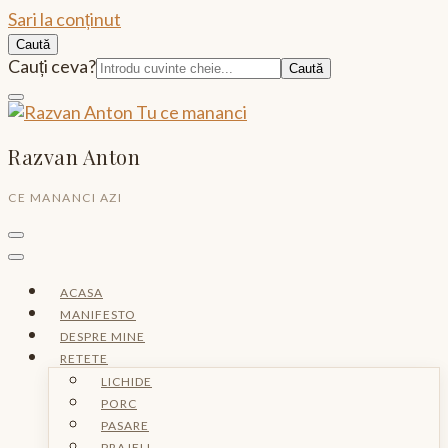
Sari la conținut
Caută
Caută:
Cauți ceva?
Razvan Anton
CE MANANCI AZI
ACASA
MANIFESTO
DESPRE MINE
RETETE
LICHIDE
PORC
PASARE
PRAJELI