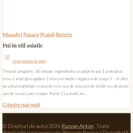
Musafiri
Pasare
Prajeli
Retete
Pui in stil asiatic
11/01/2013
11/01/2013
Timp de pregatire: 30 minute Ingrediente:un piept de pui 1 ardei gras
rosu 1 ardei gras galben 2 morcovi medii o legatura de ceapa 3 – 4 catei
de usturoi ghimbir o cana de orez sos de soia sos de stridii sos de peste
ulei de susan sare si piper Portii: 2 La multi ani …
Citește mai mult
© Drepturi de autor2026
Razvan Anton
. Toate
drepturile sunt rezervate.
Blossom Recipe | Dezvoltată