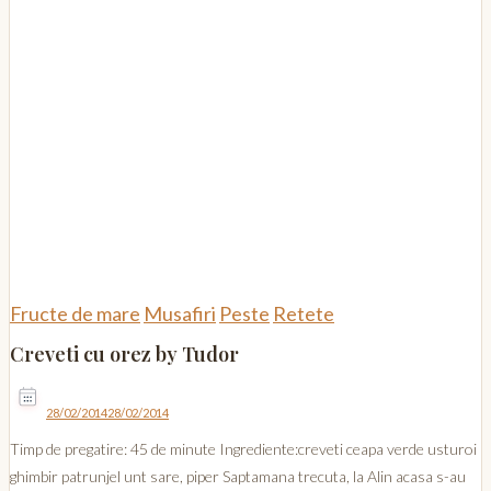
Fructe de mare
Musafiri
Peste
Retete
Creveti cu orez by Tudor
28/02/2014
28/02/2014
Timp de pregatire: 45 de minute Ingrediente:creveti ceapa verde usturoi
ghimbir patrunjel unt sare, piper Saptamana trecuta, la Alin acasa s-au