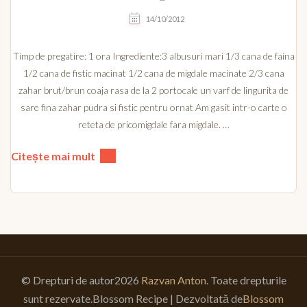
14/10/2012
Timp de pregatire: 1 ora Ingrediente:3 albusuri mari 1/3 cana de faina
1/2 cana de fistic macinat 1/2 cana de migdale macinate 2/3 cana
zahar brut/brun coaja rasa de la 2 portocale un varf de lingurita de
sare fina zahar pudra si fistic pentru ornat Am gasit intr-o carte o
reteta de pricomigdale fara migdale. …
Citește mai mult
© Drepturi de autor2026
Razvan Anton
. Toate drepturile
sunt rezervate.
Blossom Recipe | Dezvoltată de
Blossom