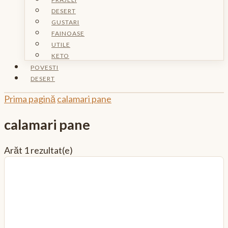
DESERT
GUSTARI
FAINOASE
UTILE
KETO
POVESTI
DESERT
Prima pagină
calamari pane
calamari pane
Arăt
1 rezultat(e)