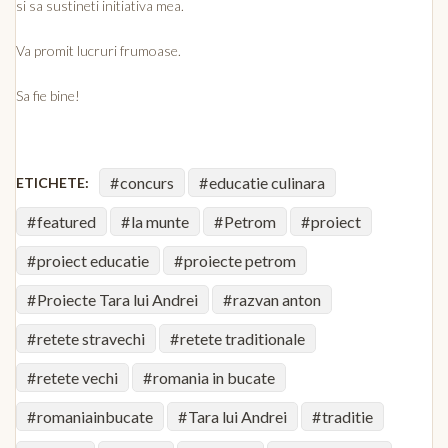
si sa sustineti initiativa mea.
Va promit lucruri frumoase.
Sa fie bine!
concurs
educatie culinara
ETICHETE:
featured
la munte
Petrom
proiect
proiect educatie
proiecte petrom
Proiecte Tara lui Andrei
razvan anton
retete stravechi
retete traditionale
retete vechi
romania in bucate
romaniainbucate
Tara lui Andrei
traditie