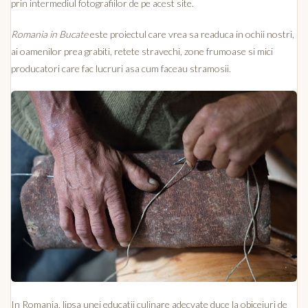
prin intermediul fotografiilor de pe acest site.
Romania in Bucate
este proiectul care vrea sa readuca in ochii nostri,
ai oamenilor prea grabiti, retete stravechi, zone frumoase si mici
producatori care fac lucruri asa cum faceau stramosii.
In Romania, lipsa unei educatii culinare adecvate duce la obiceiuri de