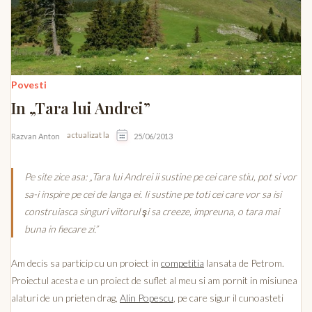
Povesti
In „Tara lui Andrei”
actualizat la
Razvan Anton
25/06/2013
Pe site zice asa:
„Tara lui Andrei ii sustine pe cei care stiu, pot si vor
sa-i inspire pe cei de langa ei. Ii sustine pe toti cei care vor sa isi
construiasca singuri viitorul şi sa creeze, impreuna, o tara mai
buna in fiecare zi.”
Am decis sa particip cu un proiect in
competitia
lansata de Petrom.
Proiectul acesta e un proiect de suflet al meu si am pornit in misiunea
alaturi de un prieten drag,
Alin Popescu
, pe care sigur il cunoasteti