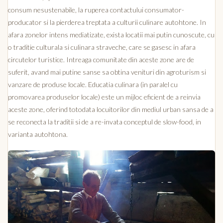
consum nesustenabile, la ruperea contactului consumator-
producator si la pierderea treptata a culturii culinare autohtone. In
afara zonelor intens mediatizate, exista locatii mai putin cunoscute, cu
o traditie culturala si culinara straveche, care se gasesc in afara
circutelor turistice. Intreaga comunitate din aceste zone are de
suferit, avand mai putine sanse sa obtina venituri din agroturism si
vanzare de produse locale. Educatia culinara (in paralel cu
promovarea produselor locale) este un mijloc eficient de a reinvia
aceste zone, oferind totodata locuitorilor din mediul urban sansa de a
se reconecta la traditii si de a re-invata conceptul de slow-food, in
varianta autohtona.