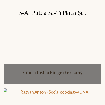
S-Ar Putea Să-Ți Placă Și...
Cum a fost la BurgerFest 2015