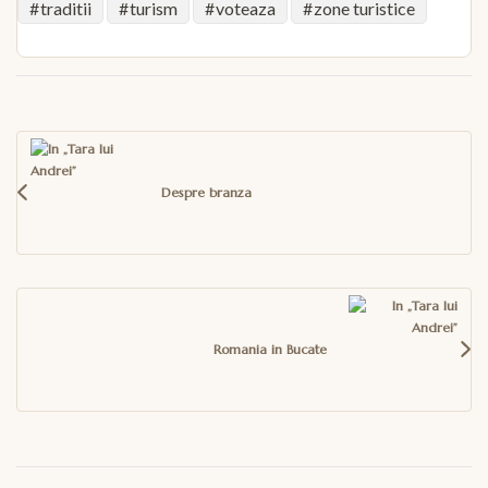
traditii
turism
voteaza
zone turistice
Navigare
în
articole
Despre branza
Romania in Bucate