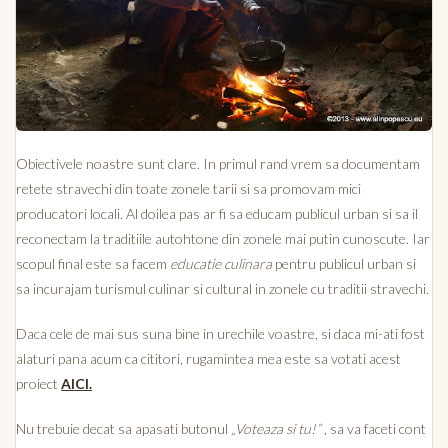
Obiectivele noastre sunt clare. In primul rand vrem sa documentam
retete stravechi din toate zonele tarii si sa promovam mici
producatori locali. Al doilea pas ar fi sa educam publicul urban si sa il
reconectam la traditiile autohtone din zonele mai putin cunoscute. Iar
scopul final este sa facem
educatie culinara
pentru publicul urban si
sa incurajam turismul culinar si cultural in zonele cu traditii stravechi.
Daca cele de mai sus suna bine in urechile voastre, si daca mi-ati fost
alaturi pana acum ca cititori, rugamintea mea este sa votati acest
proiect
AICI.
Nu trebuie decat sa apasati butonul
„Voteaza si tu!”
, sa va faceti cont