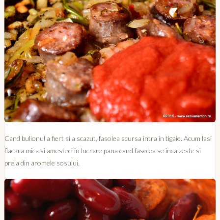
Cand bulionul a fiert si a scazut, fasolea scursa intra in tigaie. Acum lasi
flacara mica si amesteci in lucrare pana cand fasolea se incalzeste si
preia din aromele sosului.