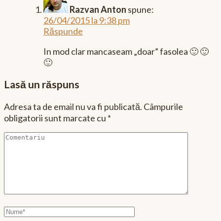
Razvan Anton
spune:
26/04/2015 la 9:38 pm
Răspunde
In mod clar mancaseam „doar” fasolea 🙂 🙂
🙂
Lasă un răspuns
Adresa ta de email nu va fi publicată.
Câmpurile
obligatorii sunt marcate cu
*
Comentariu
Nume
complet