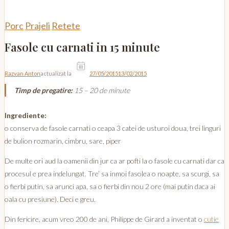
Porc
Prajeli
Retete
Fasole cu carnati in 15 minute
Razvan Anton
actualizat la
27/05/2015
13/02/2015
Timp de pregatire:
15 – 20 de minute
Ingrediente:
o conserva de fasole carnati o ceapa 3 catei de usturoi doua, trei linguri
de bulion rozmarin, cimbru, sare, piper
De multe ori aud la oamenii din jur ca ar pofti la o fasole cu carnati dar ca
procesul e prea indelungat. Tre’ sa inmoi fasolea o noapte, sa scurgi, sa
o fierbi putin, sa arunci apa, sa o fierbi din nou 2 ore (mai putin daca ai
oala cu presiune). Deci e greu.
Din fericire, acum vreo 200 de ani, Philippe de Girard a inventat o
cutie