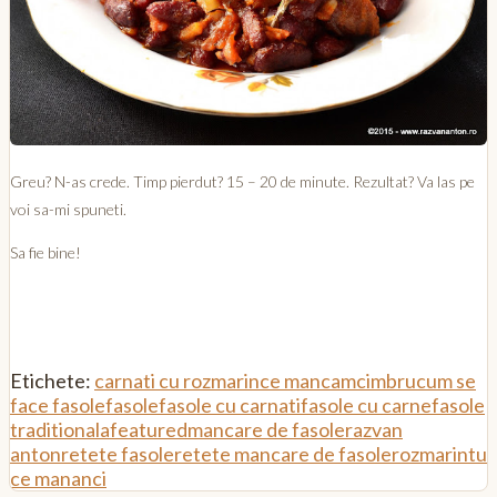
Greu? N-as crede. Timp pierdut? 15 – 20 de minute. Rezultat? Va las pe
voi sa-mi spuneti.
Sa fie bine!
Etichete:
carnati cu rozmarin
ce mancam
cimbru
cum se
face fasole
fasole
fasole cu carnati
fasole cu carne
fasole
traditionala
featured
mancare de fasole
razvan
anton
retete fasole
retete mancare de fasole
rozmarin
tu
ce mananci