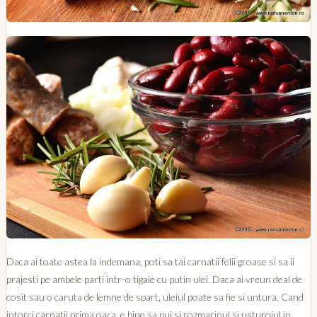
Daca ai toate astea la indemana, poti sa tai carnatii felii groase si sa ii
prajesti pe ambele parti intr-o tigaie cu putin ulei. Daca ai vreun deal de
cosit sau o caruta de lemne de spart, uleiul poate sa fie si untura. Cand
intorci carnatii prima oara, e bine sa pui si rozmarinul si usturoiul in