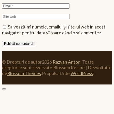
Email
Site
web
Salvează-mi numele, emailul și site-ul web în acest
navigator pentru data viitoare când o să comentez.
© Drepturi de autor2026
Razvan Anton
. Toate
drepturile sunt rezervate.
Blossom Recipe | Dezvoltată
de
Blossom Themes
.Propulsată de
WordPress
.