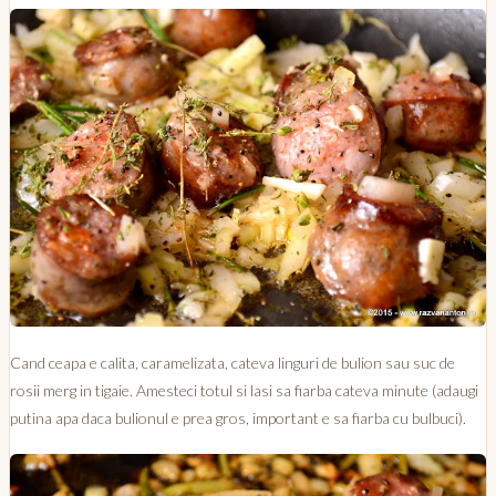
Cand ceapa e calita, caramelizata, cateva linguri de bulion sau suc de
rosii merg in tigaie. Amesteci totul si lasi sa fiarba cateva minute (adaugi
putina apa daca bulionul e prea gros, important e sa fiarba cu bulbuci).