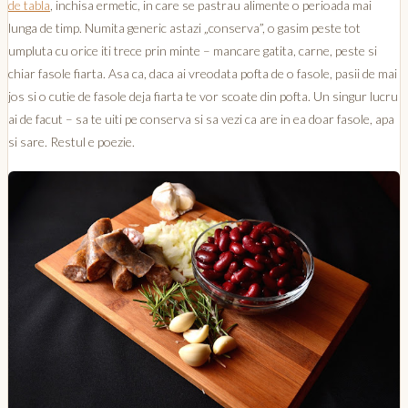
de tabla
, inchisa ermetic, in care se pastrau alimente o perioada mai
lunga de timp. Numita generic astazi „conserva”, o gasim peste tot
umpluta cu orice iti trece prin minte – mancare gatita, carne, peste si
chiar fasole fiarta. Asa ca, daca ai vreodata pofta de o fasole, pasii de mai
jos si o cutie de fasole deja fiarta te vor scoate din pofta. Un singur lucru
ai de facut – sa te uiti pe conserva si sa vezi ca are in ea doar fasole, apa
si sare. Restul e poezie.