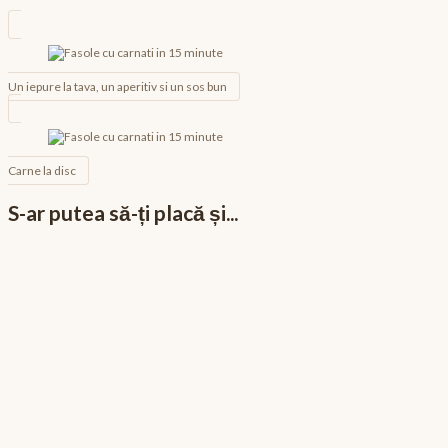
Navigare
în
articole
Un iepure la tava, un aperitiv si un sos bun
Carne la disc
S-ar putea să-ți placă și...