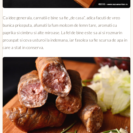
Ca idee generala, carnatii e bine sa fie „de casa”, adica facuti de vreo
bunica priceputa, afumati la fum molcom de lemn tare, aromati cu
paprika si cimbru si alte miroase. La fel de bine este sa ai si rozmarin
proaspat si ceva usturoi la indemana, iar fasolea sa fie scursa de apa in
care a stat in conserva.