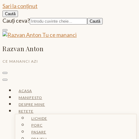
Sari la conținut
Caută
Caută:
Cauți ceva?
Razvan Anton
CE MANANCI AZI
ACASA
MANIFESTO
DESPRE MINE
RETETE
LICHIDE
PORC
PASARE
PRAJELI