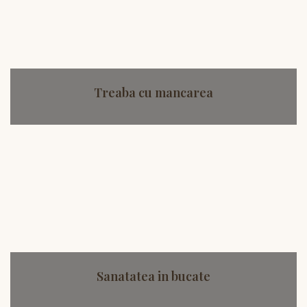
Treaba cu mancarea
Sanatatea in bucate