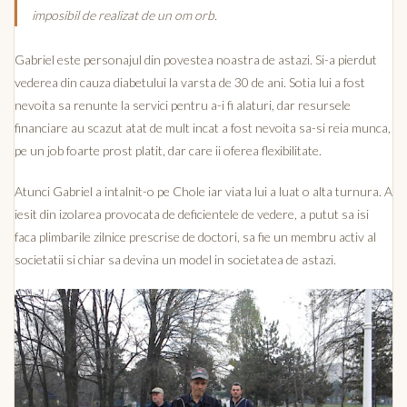
imposibil de realizat de un om orb.
Gabriel este personajul din povestea noastra de astazi. Si-a pierdut
vederea din cauza diabetului la varsta de 30 de ani. Sotia lui a fost
nevoita sa renunte la servici pentru a-i fi alaturi, dar resursele
financiare au scazut atat de mult incat a fost nevoita sa-si reia munca,
pe un job foarte prost platit, dar care ii oferea flexibilitate.
Atunci Gabriel a intalnit-o pe Chole iar viata lui a luat o alta turnura. A
iesit din izolarea provocata de deficientele de vedere, a putut sa isi
faca plimbarile zilnice prescrise de doctori, sa fie un membru activ al
societatii si chiar sa devina un model in societatea de astazi.