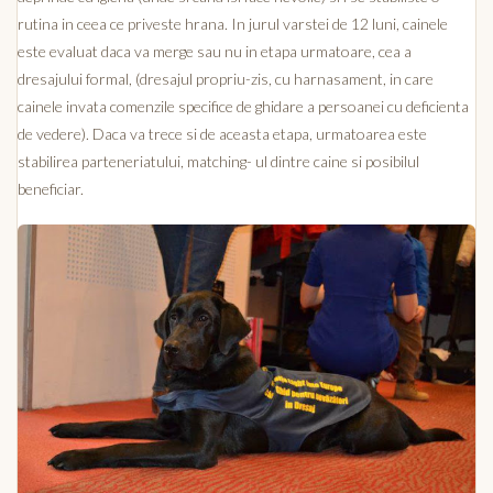
rutina in ceea ce priveste hrana. In jurul varstei de 12 luni, cainele
este evaluat daca va merge sau nu in etapa urmatoare, cea a
dresajului formal, (dresajul propriu-zis, cu harnasament, in care
cainele invata comenzile specifice de ghidare a persoanei cu deficienta
de vedere). Daca va trece si de aceasta etapa, urmatoarea este
stabilirea parteneriatului, matching- ul dintre caine si posibilul
beneficiar.