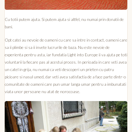
Cu totii putem ajuta. Si putem ajuta si altfel, nu numai prin donatii de
bani.
Opt catei au nevoie de oameni cu care sa intre in contact, oameni care
sa ii plimbe si sa ii invete lucrurile de baza. Nu este nevoie de
experienta pentru asta, iar fundatia Light into Europe ii va ajuta pe toti
voluntarii la fiecare pas al acestui proces. In perioada in care veti avea
un catel in grija, nu numai ca veti descoperi un prieten cu patru
picioare si nasul umed, dar veti avea satisfactia de a face parte dintr-o
comunitate de oameni care pun umar langa umar pentru a imbunatati
viata unor persoane nu atat de norocoase.