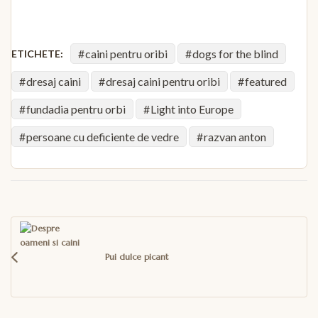
caini pentru oribi
dogs for the blind
ETICHETE:
dresaj caini
dresaj caini pentru oribi
featured
fundadia pentru orbi
Light into Europe
persoane cu deficiente de vedre
razvan anton
Navigare
în
articole
Pui dulce picant