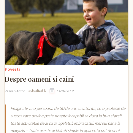
Povesti
Despre oameni si caini
actualizat la
Razvan Anton
14/02/2012
Imaginati-va o persoana de 30 de ani, casatorita, cu o profesie de
succes care devine peste noapte incapabil sa duca la bun sfarsit
toate activitatile de zi cu zi. Spalatul, imbracatul, mersul pana la
magazin – toate aceste activitati simple in aparenta pot deveni