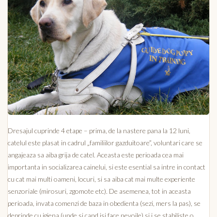
Dresajul cuprinde 4 etape – prima, de la nastere pana la 12 luni,
catelul este plasat in cadrul „familiilor gazduitoare”, voluntari care se
angajeaza sa aiba grija de catel. Aceasta este perioada cea mai
importanta in socializarea cainelui, si este esential sa intre in contact
cu cat mai multi oameni, locuri, si sa aiba cat mai multe experiente
senzoriale (mirosuri, zgomote etc). De asemenea, tot in aceasta
perioada, invata comenzi de baza in obedienta (sezi, mers la pas), se
deprinde cu igiena (unde si cand isi face nevoile) si i se stabiliste o