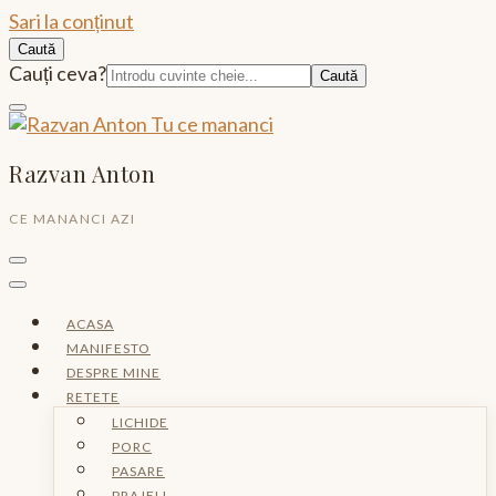
Sari la conținut
Caută
Caută:
Cauți ceva?
Razvan Anton
CE MANANCI AZI
ACASA
MANIFESTO
DESPRE MINE
RETETE
LICHIDE
PORC
PASARE
PRAJELI