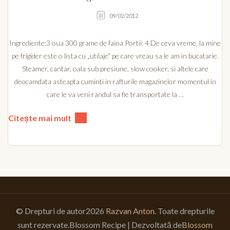
09/02/2012
Ingrediente:3 oua 300 grame de faina Portii: 4 De ceva vreme, la mine
pe frigider este o lista cu „utilaje” pe care vreau sa le am in bucatarie.
Steamer, cantar, oala sub presiune, slow cooker, si altele care
deocamdata asteapta cuminti in rafturile magazinelor momentul in
care le va veni randul sa fie transportate la …
Citește mai mult
© Drepturi de autor2026
Razvan Anton
. Toate drepturile
sunt rezervate.
Blossom Recipe | Dezvoltată de
Blossom