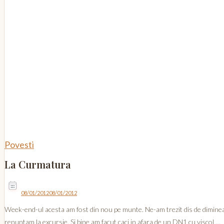
Povesti
La Curmatura
08/01/2012
08/01/2012
Week-end-ul acesta am fost din nou pe munte. Ne-am trezit dis de dimineata
renuntam la excursie. Si bine am facut caci in afara de un DN1 cu viscol …