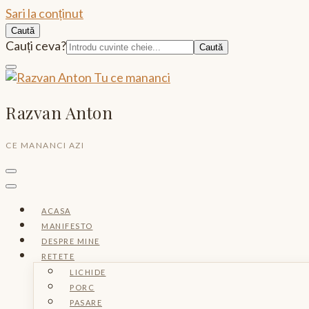
Sari la conținut
Caută
Caută:
Cauți ceva?
Razvan Anton
CE MANANCI AZI
ACASA
MANIFESTO
DESPRE MINE
RETETE
LICHIDE
PORC
PASARE