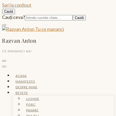
Sari la conținut
Caută
Caută:
Cauți ceva?
Razvan Anton
CE MANANCI AZI
ACASA
MANIFESTO
DESPRE MINE
RETETE
LICHIDE
PORC
PASARE
PRAJELI