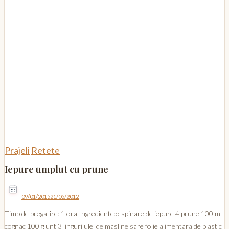
Prajeli
Retete
Iepure umplut cu prune
09/01/2015
21/05/2012
Timp de pregatire: 1 ora Ingrediente:o spinare de iepure 4 prune 100 ml
cognac 100 g unt 3 linguri ulei de masline sare folie alimentara de plastic