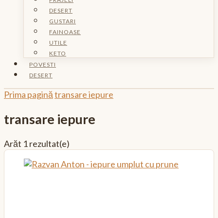
DESERT
GUSTARI
FAINOASE
UTILE
KETO
POVESTI
DESERT
Prima pagină
transare iepure
transare iepure
Arăt
1 rezultat(e)