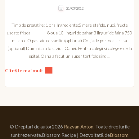
21/03/2012
Timp de pregatire: 1 ora Ingrediente:5 mere stafide, nuci, fructe
uscate frisca –––––– 8 oua 10 linguri de zahar 3 linguri de faina 750
ml lapte O pastaie de vanilie (optional) Coaja de portocala rasa
(optional) Duminica a fost ziua Oanei. Pentru colegii si colegele de la
spital, Oana a facut un super tort folosind …
Citește mai mult
© Drepturi de autor2026
Razvan Anton
. Toate drepturile
sunt rezervate.
Blossom Recipe | Dezvoltată de
Blossom