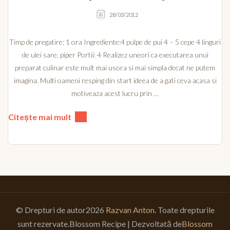
28/03/2012
Timp de pregatire: 1 ora Ingrediente:4 pulpe de pui 4 – 5 cepe 4 linguri
de ulei sare, piper Portii: 4 Realizez uneori ca executarea unui
preparat culinar este mult mai usora si mai simpla decat ne putem
imagina. Multi oameni resping din start ideea de a gati ceva acasa si
motiveaza acest lucru prin …
Citește mai mult
© Drepturi de autor2026
Razvan Anton
. Toate drepturile
sunt rezervate.
Blossom Recipe | Dezvoltată de
Blossom