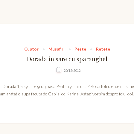
Cuptor
Musafiri
Peste
Retete
Dorada in sare cu sparanghel
20/12/2012
i Dorada 1,5 kg sare grunjoasa Pentru garnitura: 4-5 cartofi ulei de maslin
-am aratat o supa facuta de Gabi si de Karina. Astazi vorbim despre felul do