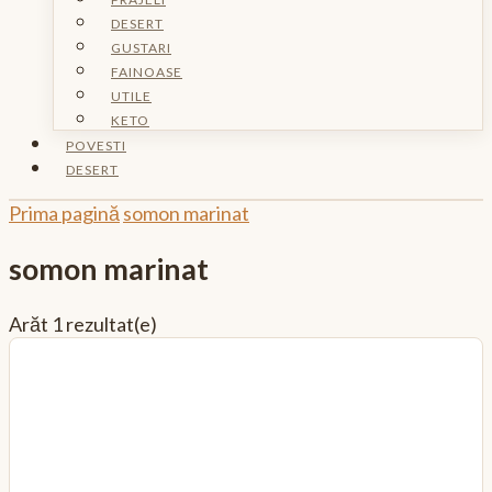
DESERT
GUSTARI
FAINOASE
UTILE
KETO
POVESTI
DESERT
Prima pagină
somon marinat
somon marinat
Arăt
1 rezultat(e)