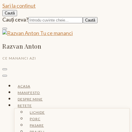
Sari la conținut
Caută
Caută:
Cauți ceva?
Razvan Anton
CE MANANCI AZI
ACASA
MANIFESTO
DESPRE MINE
RETETE
LICHIDE
PORC
PASARE
PRAJELI