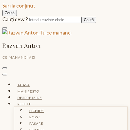
Sari la conținut
Caută
Caută:
Cauți ceva?
Razvan Anton
CE MANANCI AZI
ACASA
MANIFESTO
DESPRE MINE
RETETE
LICHIDE
PORC
PASARE
PRAJELI