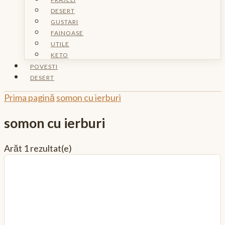
DESERT
GUSTARI
FAINOASE
UTILE
KETO
POVESTI
DESERT
Prima pagină
somon cu ierburi
somon cu ierburi
Arăt
1 rezultat(e)