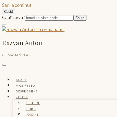
Sari la conținut
Caută
Caută:
Cauți ceva?
Razvan Anton
CE MANANCI AZI
ACASA
MANIFESTO
DESPRE MINE
RETETE
LICHIDE
PORC
PASARE