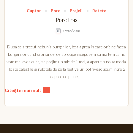
Cuptor
Porc
Prajeli
Retete
Porc tras
09/05/2018
Dupa ce a trecut nebunia burgerilor, boala grea in care oricine facea
burgeri, oricand si oriunde, de aproape incepusem sa ma tem ca nu
vom mai avea curaj sa prajim un mic de 1 mai, a aparut o noua moda.
Toate calestile si rulotele de pe la festivaluri potrivesc acum intre 2
capace de paine, …
Citește mai mult