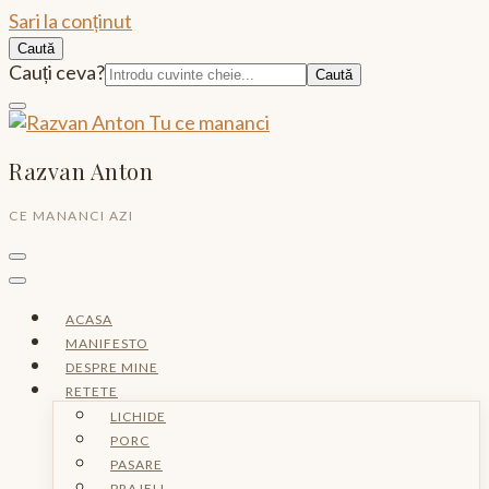
Sari la conținut
Caută
Caută:
Cauți ceva?
Razvan Anton
CE MANANCI AZI
ACASA
MANIFESTO
DESPRE MINE
RETETE
LICHIDE
PORC
PASARE
PRAJELI