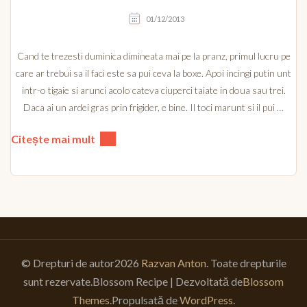
01/12/2013
Cand te trezesti duminica dimineata mai pe la pranz, primul lucru pe
care ar trebui sa il faci este sa pui ceva la boxe. Apoi incingi putin unt
intr-o tigaie si arunci acolo cateva ciuperci taiate in doua sau trei.
Daca ai un ardei gras prin frigider, e bine. Il toci marunt si il pui …
Citește mai mult
© Drepturi de autor2026
Razvan Anton
. Toate drepturile
sunt rezervate.
Blossom Recipe | Dezvoltată de
Blossom
Themes
.Propulsată de
WordPress
.