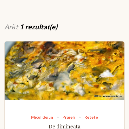
Arăt
1 rezultat(e)
Micul dejun
Prajeli
Retete
De dimineata