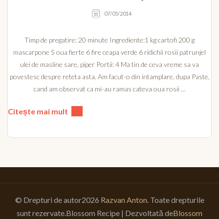
07/05/2014
Timp de pregatire: 20 minute Ingrediente:1 kg cartofi 200 g
mascarpone 5 oua fierte 6 fire ceapa verde 6 ridichii rosii patrunjel
ulei de masline sare, piper Portii: 4 Ma tin de ceva vreme sa va
povestesc despre reteta asta. Am facut-o din intamplare, dupa Paste,
cand am observat ca mi-au ramas cateva oua rosii …
Citește mai mult
© Drepturi de autor2026
Razvan Anton
. Toate drepturile
sunt rezervate.
Blossom Recipe | Dezvoltată de
Blossom