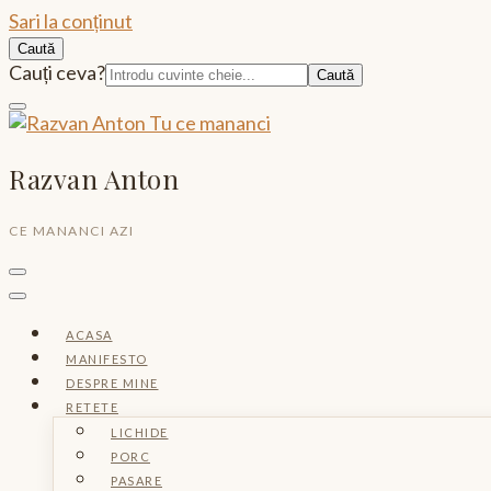
Sari la conținut
Caută
Caută:
Cauți ceva?
Razvan Anton
CE MANANCI AZI
ACASA
MANIFESTO
DESPRE MINE
RETETE
LICHIDE
PORC
PASARE