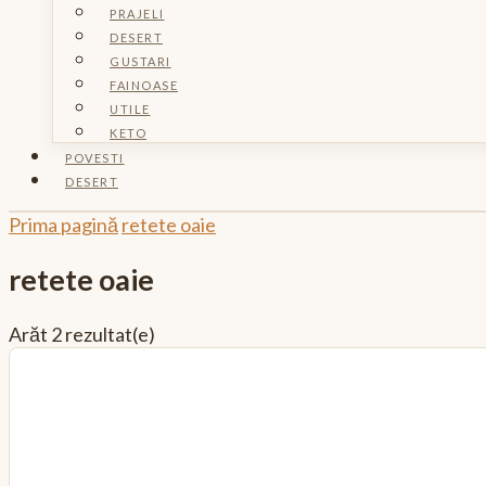
PRAJELI
DESERT
GUSTARI
FAINOASE
UTILE
KETO
POVESTI
DESERT
Prima pagină
retete oaie
retete oaie
Arăt
2 rezultat(e)