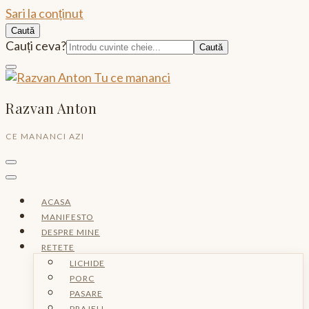
Sari la conținut
Caută
Caută:
Cauți ceva?
Razvan Anton
CE MANANCI AZI
ACASA
MANIFESTO
DESPRE MINE
RETETE
LICHIDE
PORC
PASARE
PRAJELI