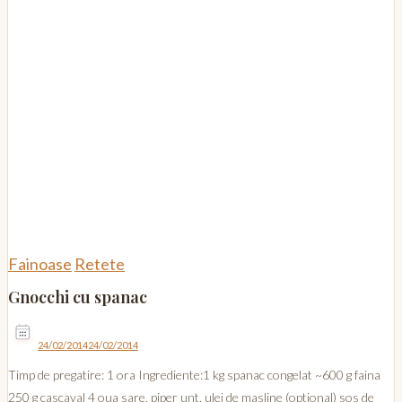
Fainoase
Retete
Gnocchi cu spanac
24/02/2014
24/02/2014
Timp de pregatire: 1 ora Ingrediente:1 kg spanac congelat ~600 g faina
250 g cascaval 4 oua sare, piper unt, ulei de masline (optional) sos de