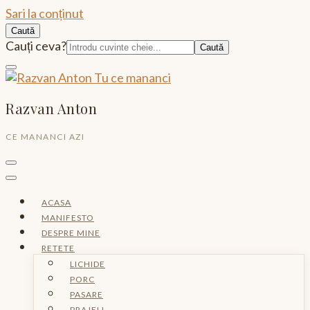
Sari la conținut
Caută
Caută:
Cauți ceva?
Razvan Anton
CE MANANCI AZI
ACASA
MANIFESTO
DESPRE MINE
RETETE
LICHIDE
PORC
PASARE
PRAJELI