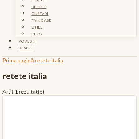
DESERT
GUSTARI
FAINOASE
UTILE
KETO
POVESTI
DESERT
Prima pagină
retete italia
retete italia
Arăt
1 rezultat(e)