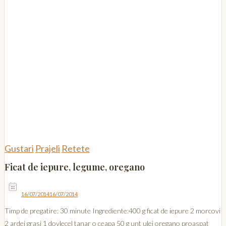
Gustari
Prajeli
Retete
Ficat de iepure, legume, oregano
16/07/2014
16/07/2014
Timp de pregatire: 30 minute Ingrediente:400 g ficat de iepure 2 morcovi
2 ardei grasi 1 dovlecel tanar o ceapa 50 g unt ulei oregano proaspat