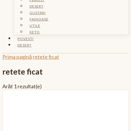
DESERT
GUSTARI
FAINOASE
UTILE
KETO
POVESTI
DESERT
Prima pagină
retete ficat
retete ficat
Arăt
1 rezultat(e)