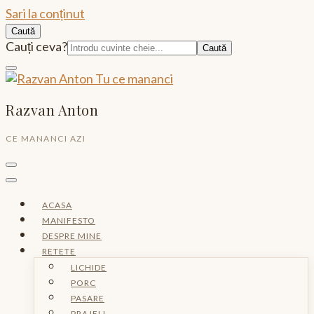
Sari la conținut
Caută
Caută:
Cauți ceva?
Razvan Anton
CE MANANCI AZI
ACASA
MANIFESTO
DESPRE MINE
RETETE
LICHIDE
PORC
PASARE
PRAJELI